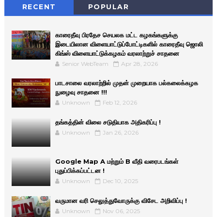
RECENT
POPULAR
காரைதீவு பிரதேச செயலக மட்ட கழகங்களுக்கு
இடையிலான விளையாட்டுப்போட்டிகளில் காரைதீவு ஜொலி
கிங்ஸ் விளையாட்டுக்கழகம் வரலாற்றுச் சாதனை
Senior WebTeam
Apr 28, 2026
பாடசாலை வரலாற்றில் முதன் முறையாக பல்கலைக்கழக
நுழைவு சாதனை !!!
Unknown
Feb 12, 2026
தங்கத்தின் விலை சடுதியாக அதிகரிப்பு !
Unknown
Jan 26, 2026
Google Map A மற்றும் B வீதி வரைபடங்கள்
புதுப்பிக்கப்பட்டன !
Unknown
Dec 10, 2025
வருமான வரி செலுத்துவோருக்கு விசேட அறிவிப்பு !
Unknown
Nov 06, 2025