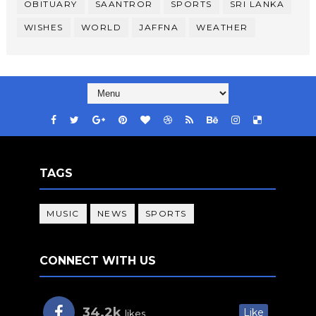
OBITUARY
SAANTROR
SPORTS
SRI LANKA
WISHES
WORLD
JAFFNA
WEATHER
TAGS
MUSIC
NEWS
SPORTS
CONNECT WITH US
34.2k
Like
likes