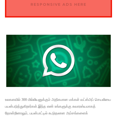
RESPONSIVE ADS HERE
உலகளவில் 300 மில்லியனுக்கும் அதிகமான மக்கள் வட்ஸ்அப் செயலியை
பயன்படுத்துகிறார்கள்.இந்த எண் உங்களுக்கு சுவாரஸ்யமாகத்
தோன்றினாலும், பயன்பாட்டில் கூடுதலான அம்சங்களைக்