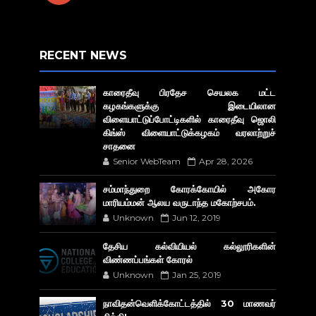
RECENT NEWS
காரைதீவு பிரதேச செயலக மட்ட
கழகங்களுக்கு இடையிலான
விளையாட்டுப்போட்டிகளில் காரைதீவு ஜொலி
கிங்ஸ் விளையாட்டுக்கழகம் வரலாற்றுச்
சாதனை
Senior WebTeam
Apr 28, 2026
சம்மாந்துறை கோரக்கோயில் அகோர​
மாரியம்மன் ஆலய வருடாந்த மகோற்சபம்.
Unknown
Jun 12, 2019
தேசிய கல்வியியல் கல்லூரிகளின்
விண்ணப்பங்கள் கோரல்
Unknown
Jan 25, 2019
நாவிதன்வெளிக்கோட்டத்தில் 30 மாணவர்