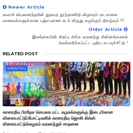
Newer Article
சுவாமி விபுலானந்தரின் துறவற நூற்றாண்டு விழாவும் பாடசாலை
மாணவர்களுக்கான பஞ்சபுராண சுடர் விருது வழங்கும் நிகழ்வும் !!!
Older Article
இலங்கையின் சிறப்பு மிக்க வரலாற்று சின்னங்களால்
அலங்கரிக்கப்பட்ட புதிய கடவுச்சீட்டு !
RELATED POST
KARAITIVU
காரைதீவு பிரதேச செயலக மட்ட கழகங்களுக்கு இடையிலான
விளையாட்டுப்போட்டிகளில் காரைதீவு ஜொலி கிங்ஸ்
விளையாட்டுக்கழகம் வரலாற்றுச் சாதனை