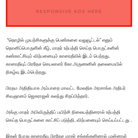
RESPONSIVE ADS HERE
"
தொழில் முயற்சிகளுக்கு பெண்களை வலுவூட்டல்"
எனும்
தொனிப்பொருளின் கீழ், மாதர் உற்பத்தி செய்த பொருட்களின்
கண்காட்சியும் விற்பனையும் காரைதீவில் இடம் பெற்றது.
காரைதீவுப் பிரதேச செயலாளர் கோ.அருணனின் தலைமையில்
நிகழ்வு இடம்பெற்றது.
பிரதம அதிதியாக அம்பாறை மாவட்ட மேலதிக அரசாங்க அதிபர்
சிவஞானம் ஜெகராஜன் கலந்து சிறப்பித்தார்.
அங்கு மாதர் அபிவிருத்திப் பயிற்சி நிலையத்தினரால் உற்பத்தி
செய்த பொருட்களை காட்சிப் படுத்தி, விற்பனையும் செய்யப்பட்டது .
இதன் போது காரைதீவு பிரதேச மாதர் சங்கங்களினால் முன்னாள்