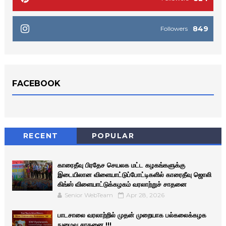
849
Followers
FACEBOOK
RECENT
POPULAR
காரைதீவு பிரதேச செயலக மட்ட கழகங்களுக்கு
இடையிலான விளையாட்டுப்போட்டிகளில் காரைதீவு ஜொலி
கிங்ஸ் விளையாட்டுக்கழகம் வரலாற்றுச் சாதனை
Senior WebTeam
Apr 28, 2026
பாடசாலை வரலாற்றில் முதன் முறையாக பல்கலைக்கழக
நுழைவு சாதனை !!!