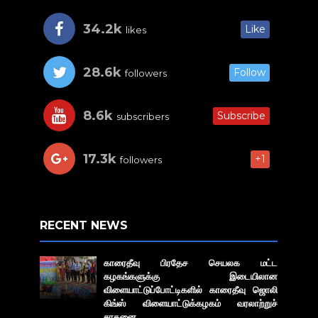
34.2k
Like
likes
28.6k
Follow
followers
8.6k
Subscribe
subscribers
17.3k
+1
followers
RECENT NEWS
காரைதீவு பிரதேச செயலக மட்ட
கழகங்களுக்கு இடையிலான
விளையாட்டுப்போட்டிகளில் காரைதீவு ஜொலி
கிங்ஸ் விளையாட்டுக்கழகம் வரலாற்றுச்
சாதனை