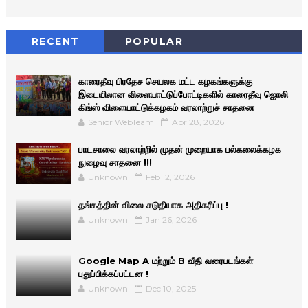
RECENT
POPULAR
காரைதீவு பிரதேச செயலக மட்ட கழகங்களுக்கு
இடையிலான விளையாட்டுப்போட்டிகளில் காரைதீவு ஜொலி
கிங்ஸ் விளையாட்டுக்கழகம் வரலாற்றுச் சாதனை
Senior WebTeam
Apr 28, 2026
பாடசாலை வரலாற்றில் முதன் முறையாக பல்கலைக்கழக
நுழைவு சாதனை !!!
Unknown
Feb 12, 2026
தங்கத்தின் விலை சடுதியாக அதிகரிப்பு !
Unknown
Jan 26, 2026
Google Map A மற்றும் B வீதி வரைபடங்கள்
புதுப்பிக்கப்பட்டன !
Unknown
Dec 10, 2025