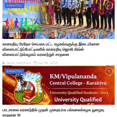
KARAITIVU
காரைதீவு பிரதேச செயலக மட்ட கழகங்களுக்கு இடையிலான
விளையாட்டுப்போட்டிகளில் காரைதீவு ஜொலி கிங்ஸ்
விளையாட்டுக்கழகம் வரலாற்றுச் சாதனை
Senior WebTeam
Apr 28, 2026
KARAITIVU
பாடசாலை வரலாற்றில் முதன் முறையாக பல்கலைக்கழக நுழைவு
சாதனை !!!