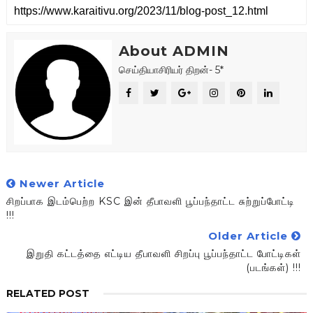
About ADMIN
செய்தியாசிரியர் திறன்- 5*
Newer Article
சிறப்பாக இடம்பெற்ற KSC இன் தீபாவளி பூப்பந்தாட்ட சுற்றுப்போட்டி
!!!
Older Article
இறுதி கட்டத்தை எட்டிய தீபாவளி சிறப்பு பூப்பந்தாட்ட போட்டிகள்
(படங்கள்) !!!
RELATED POST