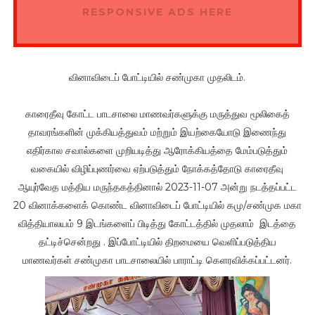
RESPONSIVE ADS HERE
வினாவிடைப் போட்டியில் சண்முகா முதலிடம்.
காரைதீவு கோட்ட பாடசாலை மாணவர்களுக்கு மருத்துவ மூலிகைத்
தாவரங்களின் முக்கியத்துவம் மற்றும் இயற்கையோடு இணைந்து
எதிர்கால சவால்களை முறியடித்து ஆரோக்கியத்தை மேம்படுத்தும்
வகையில் விழிப்புணர்வை ஏற்படுத்தும் நோக்கத்தோடு காரைதீவு
ஆயுர்வேத மத்திய மருந்தகத்தினால் 2023-11-07 அன்று நடத்தப்பட்ட
20 வினாக்களைக் கொண்ட வினாவிடைப் போட்டியில் கமு/சண்முக மகா
வித்தியாலயம் 9 இடங்களைப் பிடித்து கோட்டத்தில் முதலாம் இடத்தை
தட்டிச்சென்றது . இப்போட்டியில் திறமையை வெளிப்படுத்திய
மாணவர்கள் சண்முகா பாடசாலையில் பாராட்டி கெளரவிக்கப்பட்டனர்.