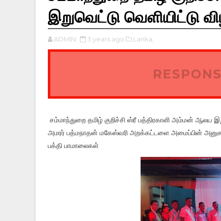
இறுவெட்டு வெளியிட்டு வ
ADMIN
3 years ago
Lanka,
RESPONS
சம்மாந்துறை தமிழ் குறிச்சி ஸ்ரீ பத்திரகாளி அம்மன் ஆலய 
அமரர் பத்மநாதன் மகேஸ்வரி அறக்கட்டளை அமைப்பின் அனுசரணைய
பக்தி பாமாலைகள்