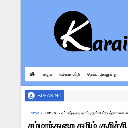
வருக
எம்மை பற்றி
தொடர்புகளுக்கு
BREAKING
Home
Lanka
சம்மாந்துறை தமிழ் குறிச்சி ஸ்ரீ பத்திரகா
சம்மாந்துறை தமிழ் குறிச்