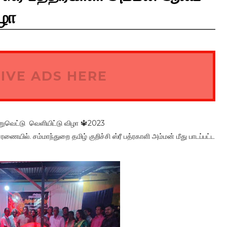
ிழா
IVE ADS HERE
இறுவெட்டு வெளியிட்டு விழா 🔱2023
ில். சம்மாந்துறை தமிழ் குறிச்சி ஸ்ரீ பத்ரகாளி அம்மன் மீது பாடப்பட்ட