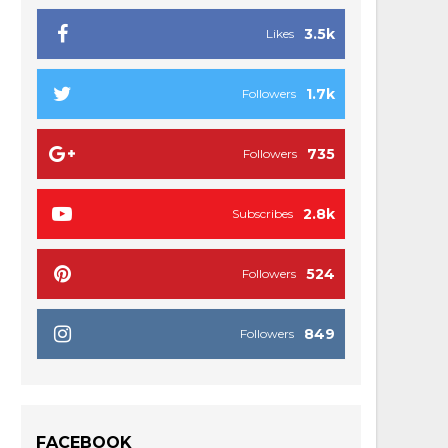
3.5k
Likes
1.7k
Followers
735
Followers
2.8k
Subscribes
524
Followers
849
Followers
FACEBOOK