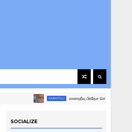
காரைதீவு பிரதேச செயலக மட்ட கழகங்களுக்கு
KARAITIVU
SOCIALIZE