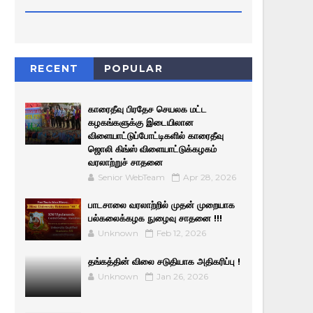
RECENT
POPULAR
காரைதீவு பிரதேச செயலக மட்ட
கழகங்களுக்கு இடையிலான
விளையாட்டுப்போட்டிகளில் காரைதீவு
ஜொலி கிங்ஸ் விளையாட்டுக்கழகம்
வரலாற்றுச் சாதனை
Senior WebTeam
Apr 28, 2026
பாடசாலை வரலாற்றில் முதன் முறையாக
பல்கலைக்கழக நுழைவு சாதனை !!!
Unknown
Feb 12, 2026
தங்கத்தின் விலை சடுதியாக அதிகரிப்பு !
Unknown
Jan 26, 2026