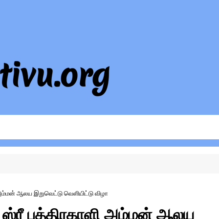
ளி அம்மன் ஆலய இறுவெட்டு வெளியிட்டு விழா
சி ஸ்ரீ பத்திரகாளி அம்மன் ஆலய