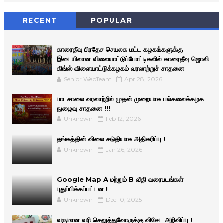
RECENT
POPULAR
காரைதீவு பிரதேச செயலக மட்ட கழகங்களுக்கு
இடையிலான விளையாட்டுப்போட்டிகளில் காரைதீவு ஜொலி
கிங்ஸ் விளையாட்டுக்கழகம் வரலாற்றுச் சாதனை
Senior WebTeam
Apr 28, 2026
பாடசாலை வரலாற்றில் முதன் முறையாக பல்கலைக்கழக
நுழைவு சாதனை !!!
Unknown
Feb 12, 2026
தங்கத்தின் விலை சடுதியாக அதிகரிப்பு !
Unknown
Jan 26, 2026
Google Map A மற்றும் B வீதி வரைபடங்கள்
புதுப்பிக்கப்பட்டன !
Unknown
Dec 10, 2025
வருமான வரி செலுத்துவோருக்கு விசேட அறிவிப்பு !