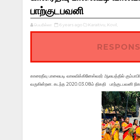
பாற்குடபவனி
பெயரில்லா
6 years ago
Karaitivu,
Kovil,
RESPONS
காரைதீவு பாலையடி வாலவிக்கினேஸ்வரர் ஆலயத்தில் கும்ப
வருகின்றன. கடந்த 2020.03.08ம் திகதி பாற்குடபவனி நிகழ்