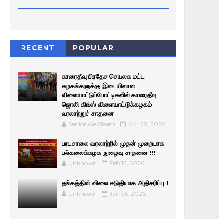
RECENT
POPULAR
காரைதீவு பிரதேச செயலக மட்ட
கழகங்களுக்கு இடையிலான
விளையாட்டுப்போட்டிகளில் காரைதீவு
ஜொலி கிங்ஸ் விளையாட்டுக்கழகம்
வரலாற்றுச் சாதனை
Senior WebTeam
Apr 28, 2026
பாடசாலை வரலாற்றில் முதன் முறையாக
பல்கலைக்கழக நுழைவு சாதனை !!!
Unknown
Feb 12, 2026
தங்கத்தின் விலை சடுதியாக அதிகரிப்பு !
Unknown
Jan 26, 2026