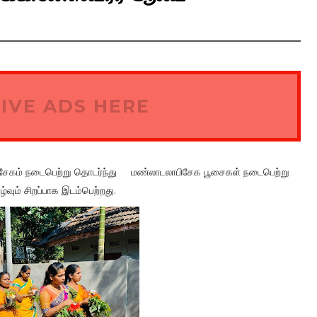
IVE ADS HERE
ாபிசேகம் நடைபெற்று தொடர்ந்து மண்லாடலாபிசேக பூசைகள் நடைபெற்று
வும் சிறப்பாக இடம்பெற்றது.