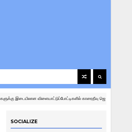
இடையிலான விளையாட்டுப்போட்டிகளில் காரைதீவு ஜொலி கிங்ஸ் விளையாட்டுக
SOCIALIZE