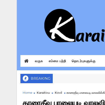
வருக
எம்மை பற்றி
தொடர்புகளுக்கு
BREAKING
Home
Karaitivu
Kovil
காரைதீவு பாலையடி வாலவிக்க
காரைதீவு பாலையடி வாலவ