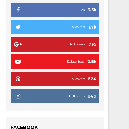
3.5k
Likes
1.7k
Followers
735
Followers
2.8k
Subscribes
524
Followers
849
Followers
FACEBOOK