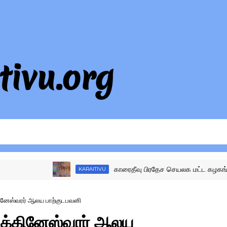
காரைதீவு பிரதேச செயலக மட்ட கழகங்களுக்கு 
KARAITIVU
ினேஸ்வரர் ஆலய பாற்குடபவனி
ிக்கினேஸ்வரர் ஆலய