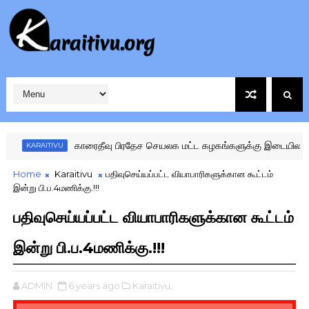
காரைதீவு பிரதேச செயலக மட்ட கழகங்களுக்கு இடையிலான விளைய
KARAITIVU
Home
Karaitivu
பதிவுசெய்யப்பட்ட வியாபாரிகளுக்கான கூட்டம்
இன்று பி.ப.4மணிக்கு.!!!
பதிவுசெய்யப்பட்ட வியாபாரிகளுக்கான கூட்டம்
இன்று பி.ப.4மணிக்கு.!!!
ADMIN
6 years ago
Karaitivu,