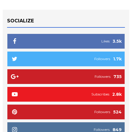
SOCIALIZE
3.5k
Likes
1.7k
Followers
735
Followers
2.8k
Subscribes
524
Followers
849
Followers