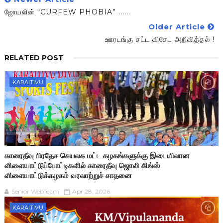
ஜோயலின் “CURFEW PHOBIA” ......
Older Article
ஊரடங்கு சட்ட விசேட அறிவித்தல் !
RELATED POST
KARAITIVU
காரைதீவு பிரதேச செயலக மட்ட கழகங்களுக்கு இடையிலான
விளையாட்டுப்போட்டிகளில் காரைதீவு ஜொலி கிங்ஸ்
விளையாட்டுக்கழகம் வரலாற்றுச் சாதனை
Senior WebTeam
Apr 28, 2026
KARAITIVU