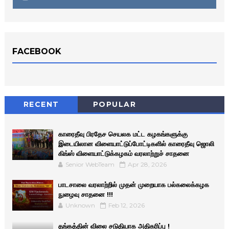
FACEBOOK
RECENT
POPULAR
காரைதீவு பிரதேச செயலக மட்ட கழகங்களுக்கு
இடையிலான விளையாட்டுப்போட்டிகளில் காரைதீவு ஜொலி
கிங்ஸ் விளையாட்டுக்கழகம் வரலாற்றுச் சாதனை
Senior WebTeam
Apr 28, 2026
பாடசாலை வரலாற்றில் முதன் முறையாக பல்கலைக்கழக
நுழைவு சாதனை !!!
Unknown
Feb 12, 2026
தங்கத்தின் விலை சடுதியாக அதிகரிப்பு !