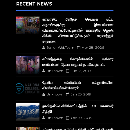
RECENT NEWS
காரைதீவு பிரதேச செயலக மட்ட
கழகங்களுக்கு இடையிலான
விளையாட்டுப்போட்டிகளில் காரைதீவு ஜொலி
கிங்ஸ் விளையாட்டுக்கழகம் வரலாற்றுச்
சாதனை
Senior WebTeam
Apr 28, 2026
சம்மாந்துறை கோரக்கோயில் அகோர​
மாரியம்மன் ஆலய வருடாந்த மகோற்சபம்.
Unknown
Jun 12, 2019
தேசிய கல்வியியல் கல்லூரிகளின்
விண்ணப்பங்கள் கோரல்
Unknown
Jan 25, 2019
நாவிதன்வெளிக்கோட்டத்தில் 30 மாணவர்
சித்தி!
Unknown
Oct 10, 2018
சம்மாந்துறை தமிழ்க்குறிச்சி ஸ்ரீ பத்திரகாளி