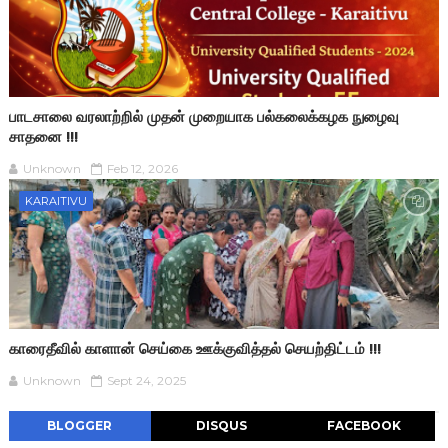
பாடசாலை வரலாற்றில் முதன் முறையாக பல்கலைக்கழக நுழைவு
சாதனை !!!
Unknown
Feb 12, 2026
KARAITIVU
காரைதீவில் காளான் செய்கை ஊக்குவித்தல் செயற்திட்டம் !!!
Unknown
Sept 24, 2025
BLOGGER
DISQUS
FACEBOOK