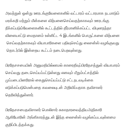
அவற்றுள் ஒன்று ஊரடங்குவேளைகளில் வட்டாரம் வட்டாரமாக நடமாடும்
மரக்கறி மற்றும் மீன்களை விற்பனைசெய்வதற்காகவும் ஊரடங்கு
நீக்கப்படும்வேளைகளில் கூட்டத்தில் தீர்மானிக்கப்பட்ட விபுலாநந்தா
விளையாட்டு மைதானம் உள்ளிட்ட 4 இடங்களில் பொருட்களை விற்பனை
செய்வதற்காகவும் வியாபாரிகளை பதிவுசெய்து லைசன்ஸ் வழங்குவது
தொடர்பில் இன்றைய கூட்டம் நடைபெறவுள்ளது.
பிரதேசசபையின் அனுமதியில்லாமல் காரைதீவுப்பிரதேசத்துள் வியாபாரம்
செய்வது தடைசெய்யப்பட்டுள்ளது எனவும் மீறும்பட்சத்தில்
முப்படையினரிரால் கைதுசெய்யப்பட்டு சட்டநடவடிக்கை
எடுக்கப்படுமென்பதை கவலையுடன் அறிவிப்பதாக தவிசாளர்
தெரிவித்துள்ளார்.
பிரதேசசபைதவிசாளர் பொலிசார் சுகாதாரவைத்தியஅதிகாரி
ஆகியோரின் அங்கீகாரத்துடன் இந்த லைசன்ஸ் வழங்கப்படவுள்ளமை
குறிப்பிடத்தக்கது.