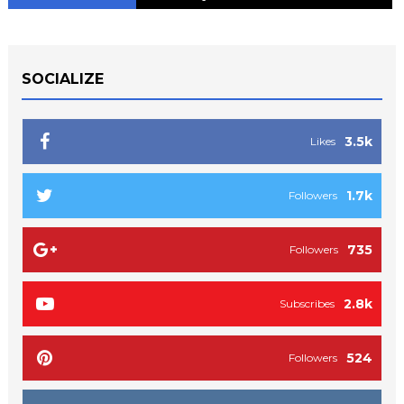
SOCIALIZE
3.5k
Likes
1.7k
Followers
735
Followers
2.8k
Subscribes
524
Followers