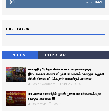
849
Followers
FACEBOOK
RECENT
POPULAR
காரைதீவு பிரதேச செயலக மட்ட கழகங்களுக்கு
இடையிலான விளையாட்டுப்போட்டிகளில் காரைதீவு ஜொலி
கிங்ஸ் விளையாட்டுக்கழகம் வரலாற்றுச் சாதனை
Senior WebTeam
Apr 28, 2026
பாடசாலை வரலாற்றில் முதன் முறையாக பல்கலைக்கழக
நுழைவு சாதனை !!!
Unknown
Feb 12, 2026