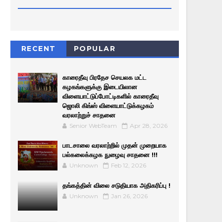
RECENT
POPULAR
காரைதீவு பிரதேச செயலக மட்ட
கழகங்களுக்கு இடையிலான
விளையாட்டுப்போட்டிகளில் காரைதீவு
ஜொலி கிங்ஸ் விளையாட்டுக்கழகம்
வரலாற்றுச் சாதனை
Senior WebTeam
Apr 28, 2026
பாடசாலை வரலாற்றில் முதன் முறையாக
பல்கலைக்கழக நுழைவு சாதனை !!!
Unknown
Feb 12, 2026
தங்கத்தின் விலை சடுதியாக அதிகரிப்பு !
Unknown
Jan 26, 2026