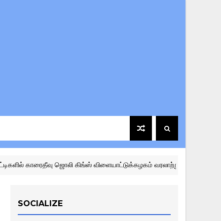
வு ஜொலி கிங்ஸ் விளையாட்டுக்கழகம் வரலாற்றுச் சாதனை
KARAI
SOCIALIZE