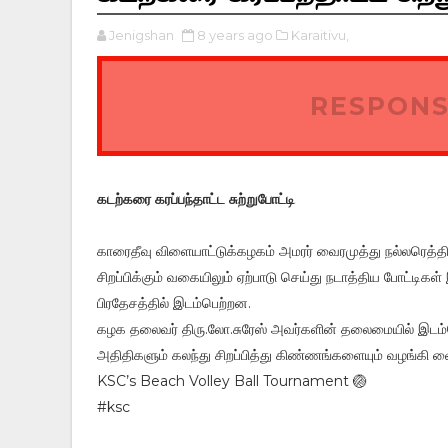
Jenigshan
8 years ago
Karaitivu,
RESPONS
கடற்கரை கரப்பந்தாட்ட சுற்றுபோட்டி
காரைதீவு விளையாட்டுக்கழகம் அமரர் வைரமுத்து நல்லரெத்
சிறப்பிக்கும் வகையிலும் ஏற்பாடு செய்து நடாத்திய போட்டிகள
பிரதேசத்தில் இடம்பெற்றன.
கழக தலைவர் திரு.லோ.சுரேஸ் அவர்களின் தலைமையில் இடம்பெ
அதிதிகளும் கலந்து சிறப்பித்து கிண்ணங்களையும் வழங்கி வ
KSC’s Beach Volley Ball Tournament 🏐
#ksc