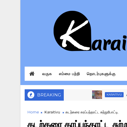
வருக
எம்மை பற்றி
தொடர்புகளுக்கு
BREAKING
காரைதீவு பிரதே
KARAITIVU
Home
Karaitivu
கடற்கரை கரப்பந்தாட்ட சுற்றுபோட்டி.
கடற்கரை கரப்பந்தாட்ட சுற்ற