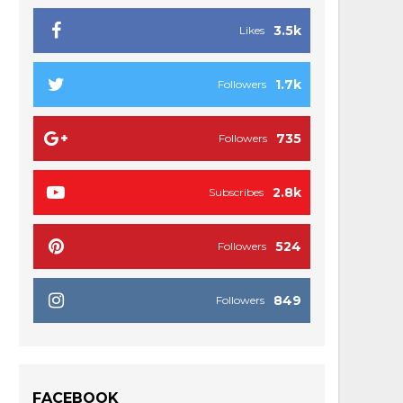
3.5k
Likes
1.7k
Followers
735
Followers
2.8k
Subscribes
524
Followers
849
Followers
FACEBOOK