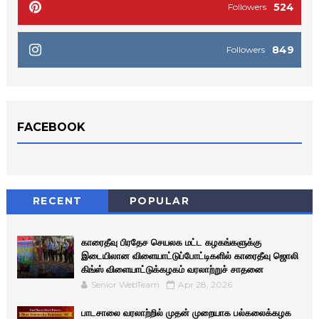
524
Followers
849
Followers
FACEBOOK
RECENT
POPULAR
காரைதீவு பிரதேச செயலக மட்ட கழகங்களுக்கு
இடையிலான விளையாட்டுப்போட்டிகளில் காரைதீவு ஜொலி
கிங்ஸ் விளையாட்டுக்கழகம் வரலாற்றுச் சாதனை
Senior WebTeam
Apr 28, 2026
பாடசாலை வரலாற்றில் முதன் முறையாக பல்கலைக்கழக