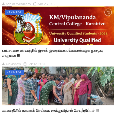
Senior WebTeam
Apr 28, 2026
KARAITIVU
பாடசாலை வரலாற்றில் முதன் முறையாக பல்கலைக்கழக நுழைவு
சாதனை !!!
Unknown
Feb 12, 2026
KARAITIVU
காரைதீவில் காளான் செய்கை ஊக்குவித்தல் செயற்திட்டம் !!!