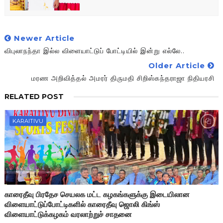
Newer Article
விபுலாநந்தா இல்ல விளையாட்டுப் போட்டியில் இன்று எல்லே..
Older Article
மரண அறிவித்தல் அமரர் திருமதி சிறிஸ்கந்தராஜா நிதியரசி
RELATED POST
KARAITIVU
காரைதீவு பிரதேச செயலக மட்ட கழகங்களுக்கு இடையிலான
விளையாட்டுப்போட்டிகளில் காரைதீவு ஜொலி கிங்ஸ்
விளையாட்டுக்கழகம் வரலாற்றுச் சாதனை