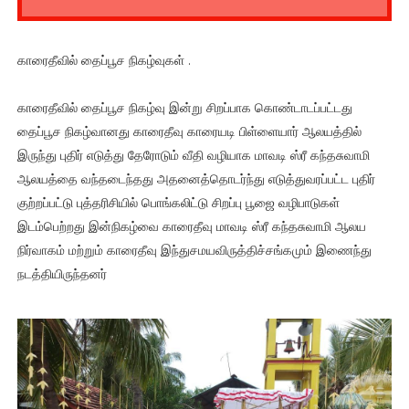
காரைதீவில் தைப்பூச நிகழ்வுகள் .
காரைதீவில் தைப்பூச நிகழ்வு இன்று சிறப்பாக கொண்டாடப்பட்டது
தைப்பூச நிகழ்வானது காரைதீவு காரையடி பிள்ளையார் ஆலயத்தில்
இருந்து புதிர் எடுத்து தேரோடும் வீதி வழியாக மாவடி ஸ்ரீ கந்தசுவாமி
ஆலயத்தை வந்தடைந்தது அதனைத்தொடர்ந்து எடுத்துவரப்பட்ட புதிர்
குற்றப்பட்டு புத்தரிசியில் பொங்கலிட்டு சிறப்பு பூஜை வழிபாடுகள்
இடம்பெற்றது இன்நிகழ்வை காரைதீவு மாவடி ஸ்ரீ கந்தசுவாமி ஆலய
நிர்வாகம் மற்றும் காரைதீவு இந்துசமயவிருத்திச்சங்கமும் இணைந்து
நடத்தியிருந்தனர்