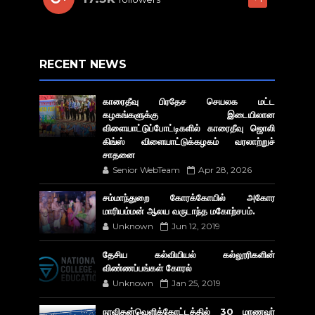
RECENT NEWS
காரைதீவு பிரதேச செயலக மட்ட
கழகங்களுக்கு இடையிலான
விளையாட்டுப்போட்டிகளில் காரைதீவு ஜொலி
கிங்ஸ் விளையாட்டுக்கழகம் வரலாற்றுச்
சாதனை
Senior WebTeam
Apr 28, 2026
சம்மாந்துறை கோரக்கோயில் அகோர​
மாரியம்மன் ஆலய வருடாந்த மகோற்சபம்.
Unknown
Jun 12, 2019
தேசிய கல்வியியல் கல்லூரிகளின்
விண்ணப்பங்கள் கோரல்
Unknown
Jan 25, 2019
நாவிதன்வெளிக்கோட்டத்தில் 30 மாணவர்