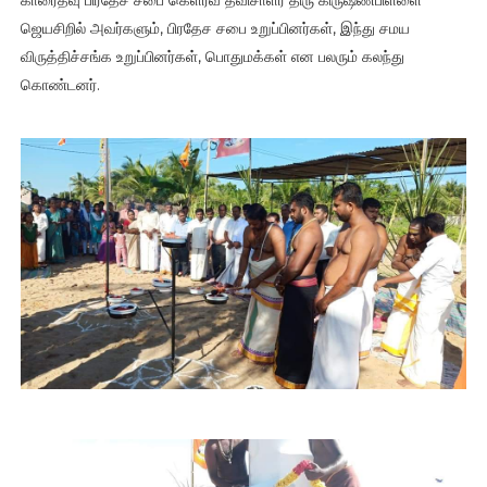
காரைதீவு பிரதேச சபை கெளரவ தவிசாளர் திரு கிருஷ்ணபிள்ளை
ஜெயசிறில் அவர்களும், பிரதேச சபை உறுப்பினர்கள், இந்து சமய
விருத்திச்சங்க உறுப்பினர்கள், பொதுமக்கள் என பலரும் கலந்து
கொண்டனர்.