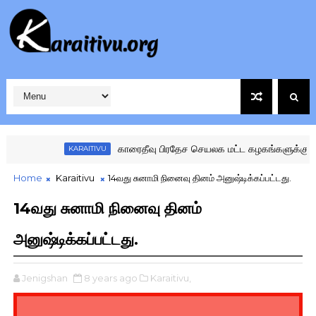
காரைதீவு பிரதேச செயலக மட்ட கழகங்களுக்கு இடையிலான விளையாட்டு
ITIVU
Home
Karaitivu
14வது சுனாமி நினைவு தினம் அனுஷ்டிக்கப்பட்டது.
14வது சுனாமி நினைவு தினம்
அனுஷ்டிக்கப்பட்டது.
Jenigshan
8 years ago
Karaitivu,