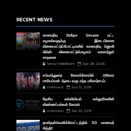
RECENT NEWS
காரைதீவு பிரதேச செயலக மட்ட
கழகங்களுக்கு இடையிலான
விளையாட்டுப்போட்டிகளில் காரைதீவு ஜொலி
கிங்ஸ் விளையாட்டுக்கழகம் வரலாற்றுச்
சாதனை
Senior WebTeam
Apr 28, 2026
சம்மாந்துறை கோரக்கோயில் அகோர​
மாரியம்மன் ஆலய வருடாந்த மகோற்சபம்.
Unknown
Jun 12, 2019
தேசிய கல்வியியல் கல்லூரிகளின்
விண்ணப்பங்கள் கோரல்
Unknown
Jan 25, 2019
நாவிதன்வெளிக்கோட்டத்தில் 30 மாணவர்
சித்தி!