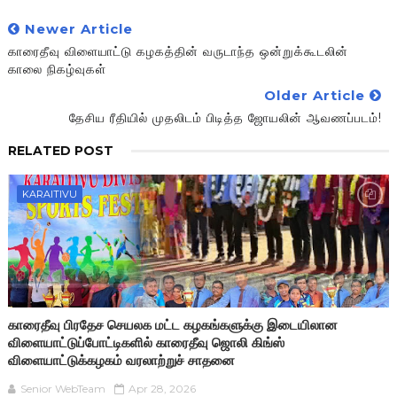
Newer Article
காரைதீவு விளையாட்டு கழகத்தின் வருடாந்த ஒன்றுக்கூடலின்
காலை நிகழ்வுகள்
Older Article
தேசிய ரீதியில் முதலிடம் பிடித்த ஜோயலின் ஆவணப்படம்!
RELATED POST
KARAITIVU
காரைதீவு பிரதேச செயலக மட்ட கழகங்களுக்கு இடையிலான
விளையாட்டுப்போட்டிகளில் காரைதீவு ஜொலி கிங்ஸ்
விளையாட்டுக்கழகம் வரலாற்றுச் சாதனை
Senior WebTeam
Apr 28, 2026