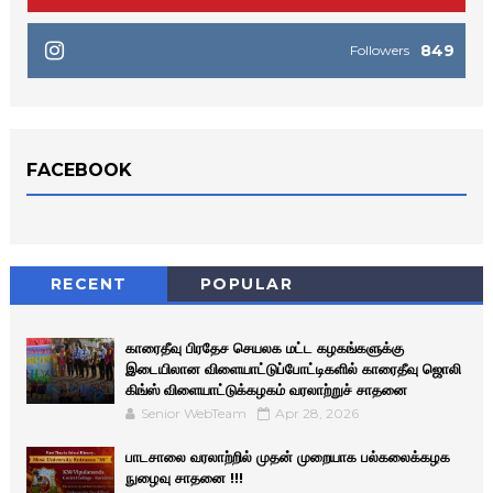
849
Followers
FACEBOOK
RECENT
POPULAR
காரைதீவு பிரதேச செயலக மட்ட கழகங்களுக்கு
இடையிலான விளையாட்டுப்போட்டிகளில் காரைதீவு ஜொலி
கிங்ஸ் விளையாட்டுக்கழகம் வரலாற்றுச் சாதனை
Senior WebTeam
Apr 28, 2026
பாடசாலை வரலாற்றில் முதன் முறையாக பல்கலைக்கழக
நுழைவு சாதனை !!!