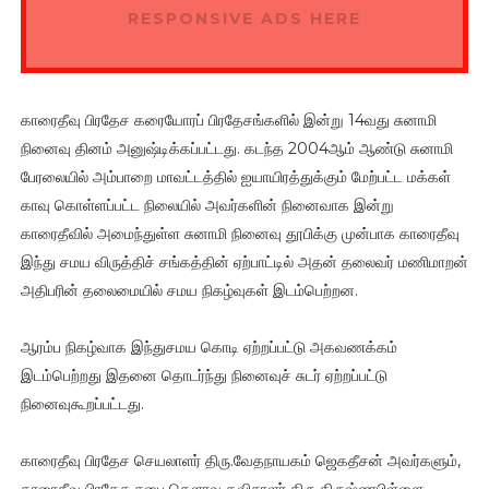
RESPONSIVE ADS HERE
காரைதீவு பிரதேச கரையோரப் பிரதேசங்களில் இன்று 14வது சுனாமி
நினைவு தினம் அனுஷ்டிக்கப்பட்டது. கடந்த 2004ஆம் ஆண்டு சுனாமி
பேரலையில் அம்பாறை மாவட்டத்தில் ஐயாயிரத்துக்கும் மேற்பட்ட மக்கள்
காவு கொள்ளப்பட்ட நிலையில் அவர்களின் நினைவாக இன்று
காரைதீவில் அமைந்துள்ள சுனாமி நினைவு தூபிக்கு முன்பாக காரைதீவு
இந்து சமய விருத்திச் சங்கத்தின் ஏற்பாட்டில் அதன் தலைவர் மணிமாறன்
அதிபரின் தலைமையில் சமய நிகழ்வுகள் இடம்பெற்றன.
ஆரம்ப நிகழ்வாக இந்துசமய கொடி ஏற்றப்பட்டு அகவணக்கம்
இடம்பெற்றது இதனை தொடர்ந்து நினைவுச் சுடர் ஏற்றப்பட்டு
நினைவுகூறப்பட்டது.
காரைதீவு பிரதேச செயலாளர் திரு.வேதநாயகம் ஜெகதீசன் அவர்களும்,