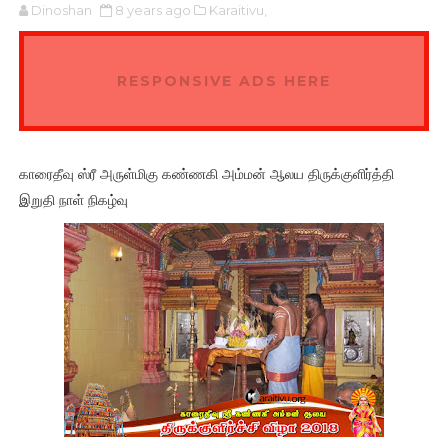
Dinoshan
8 years ago
Karaitivu,
RESPONSIVE ADS HERE
காரைதீவு ஸ்ரீ அருள்மிகு கண்ணகி அம்மன் ஆலய திருக்குளிர்த்தி
இறுதி நாள் நிகழ்வு