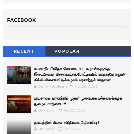
FACEBOOK
RECENT
POPULAR
காரைதீவு பிரதேச செயலக மட்ட கழகங்களுக்கு
இடையிலான விளையாட்டுப்போட்டிகளில் காரைதீவு ஜொலி
கிங்ஸ் விளையாட்டுக்கழகம் வரலாற்றுச் சாதனை
Senior WebTeam
Apr 28, 2026
பாடசாலை வரலாற்றில் முதன் முறையாக பல்கலைக்கழக
நுழைவு சாதனை !!!
Unknown
Feb 12, 2026
தங்கத்தின் விலை சடுதியாக அதிகரிப்பு !
Unknown
Jan 26, 2026