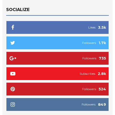
SOCIALIZE
3.5k
Likes
1.7k
Followers
735
Followers
2.8k
Subscribes
524
Followers
849
Followers