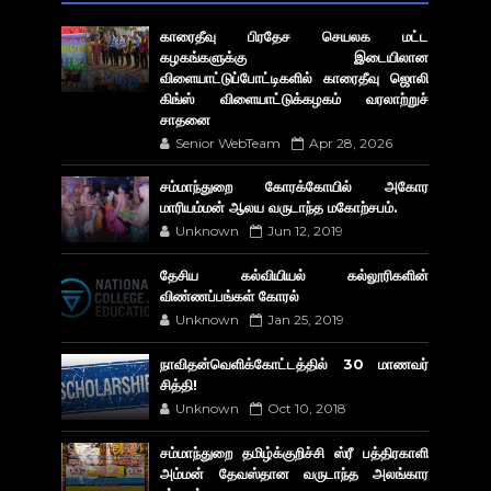
காரைதீவு பிரதேச செயலக மட்ட
கழகங்களுக்கு இடையிலான
விளையாட்டுப்போட்டிகளில் காரைதீவு ஜொலி
கிங்ஸ் விளையாட்டுக்கழகம் வரலாற்றுச்
சாதனை
Senior WebTeam
Apr 28, 2026
சம்மாந்துறை கோரக்கோயில் அகோர​
மாரியம்மன் ஆலய வருடாந்த மகோற்சபம்.
Unknown
Jun 12, 2019
தேசிய கல்வியியல் கல்லூரிகளின்
விண்ணப்பங்கள் கோரல்
Unknown
Jan 25, 2019
நாவிதன்வெளிக்கோட்டத்தில் 30 மாணவர்
சித்தி!
Unknown
Oct 10, 2018
சம்மாந்துறை தமிழ்க்குறிச்சி ஸ்ரீ பத்திரகாளி
அம்மன் தேவஸ்தான வருடாந்த அலங்கார