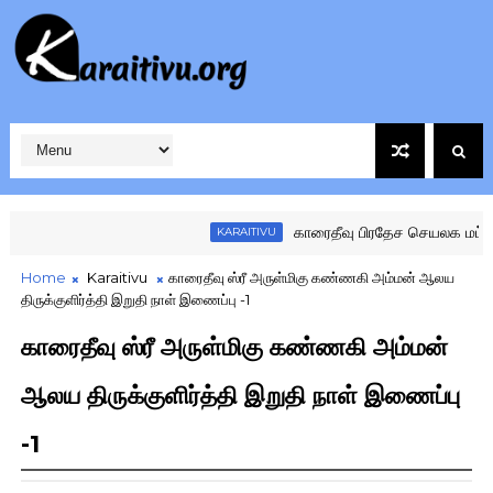
காரைதீவு பிரதேச செயலக மட்ட கழக
KARAITIVU
Home
Karaitivu
காரைதீவு ஸ்ரீ அருள்மிகு கண்ணகி அம்மன் ஆலய
திருக்குளிர்த்தி இறுதி நாள் இணைப்பு -1
காரைதீவு ஸ்ரீ அருள்மிகு கண்ணகி அம்மன்
ஆலய திருக்குளிர்த்தி இறுதி நாள் இணைப்பு
-1