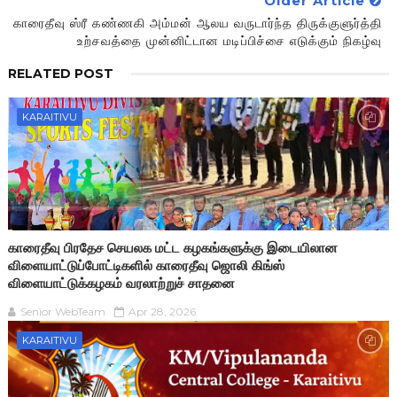
Older Article
காரைதீவு ஸ்ரீ கண்ணகி அம்மன் ஆலய வருடார்ந்த திருக்குளுர்த்தி
உற்சவத்தை முன்னிட்டான மடிப்பிச்சை எடுக்கும் நிகழ்வு
RELATED POST
KARAITIVU
காரைதீவு பிரதேச செயலக மட்ட கழகங்களுக்கு இடையிலான
விளையாட்டுப்போட்டிகளில் காரைதீவு ஜொலி கிங்ஸ்
விளையாட்டுக்கழகம் வரலாற்றுச் சாதனை
Senior WebTeam
Apr 28, 2026
KARAITIVU