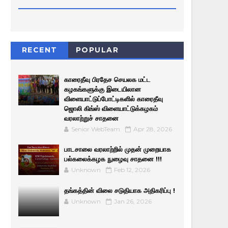
RECENT
POPULAR
காரைதீவு பிரதேச செயலக மட்ட
கழகங்களுக்கு இடையிலான
விளையாட்டுப்போட்டிகளில் காரைதீவு
ஜொலி கிங்ஸ் விளையாட்டுக்கழகம்
வரலாற்றுச் சாதனை
Senior WebTeam
Apr 28, 2026
பாடசாலை வரலாற்றில் முதன் முறையாக
பல்கலைக்கழக நுழைவு சாதனை !!!
Unknown
Feb 12, 2026
தங்கத்தின் விலை சடுதியாக அதிகரிப்பு !
Unknown
Jan 26, 2026