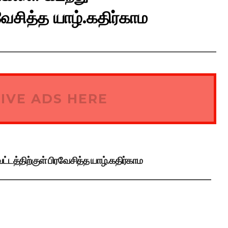
ரவேசித்த யாழ்.கதிர்காம
IVE ADS HERE
்டத்திற்குள் பிரவேசித்த யாழ்.கதிர்காம