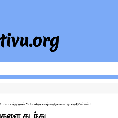
மாவட்டத்திற்குள் பிரவேசித்த யாழ்.கதிர்காம பாதயாத்திரீகர்கள்!!!
ங்களை கடந்து