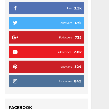
3.5k
Likes
1.7k
Followers
735
Followers
2.8k
Subscribes
524
Followers
849
Followers
FACEBOOK