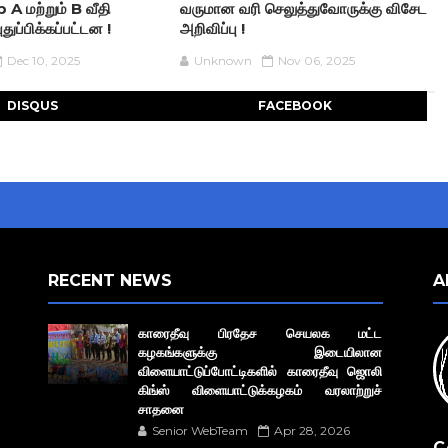
 மற்றும் B வீதி
வருமான வரி செலுத்துவோருக்கு விசேட
துப்பிக்கப்பட்டன !
அறிவிப்பு !
Dec 10, 2025
Unknown
Nov 06, 2025
DISQUS
FACEBOOK
RECENT NEWS
A
காரைதீவு பிரதேச செயலக மட்ட
கழகங்களுக்கு இடையிலான
விளையாட்டுப்போட்டிகளில் காரைதீவு ஜொலி
கிங்ஸ் விளையாட்டுக்கழகம் வரலாற்றுச்
சாதனை
Senior WebTeam
Apr 28, 2026
C