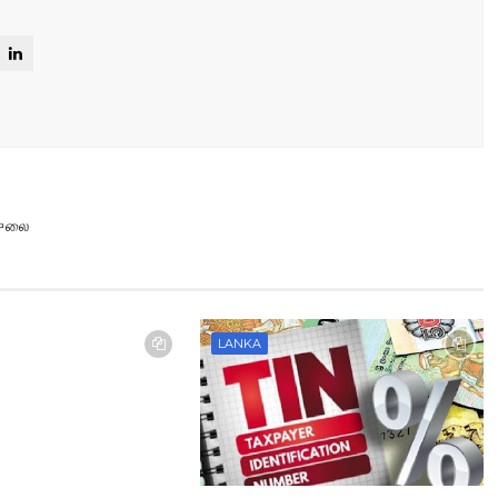
ஜுலை
LANKA