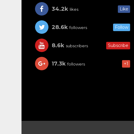
34.2k
Like
likes
28.6k
Follow
followers
8.6k
Subscribe
subscribers
17.3k
+1
followers