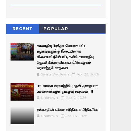
RECENT
POPULAR
காரைதீவு பிரதேச செயலக மட்ட
கழகங்களுக்கு இடையிலான
விளையாட்டுப்போட்டிகளில் காரைதீவு
ஜொலி கிங்ஸ் விளையாட்டுக்கழகம்
வரலாற்றுச் சாதனை
Senior WebTeam
Apr 28, 2026
பாடசாலை வரலாற்றில் முதன் முறையாக
பல்கலைக்கழக நுழைவு சாதனை !!!
Unknown
Feb 12, 2026
தங்கத்தின் விலை சடுதியாக அதிகரிப்பு !
Unknown
Jan 26, 2026