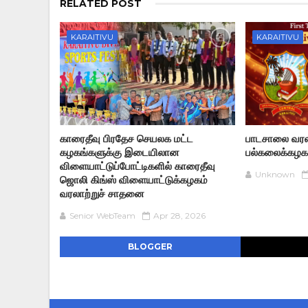
RELATED POST
KARAITIVU
KARAITIVU
காரைதீவு பிரதேச செயலக மட்ட
பாடசாலை வரல
கழகங்களுக்கு இடையிலான
பல்கலைக்கழக
விளையாட்டுப்போட்டிகளில் காரைதீவு
Unknown
ஜொலி கிங்ஸ் விளையாட்டுக்கழகம்
வரலாற்றுச் சாதனை
Senior WebTeam
Apr 28, 2026
BLOGGER