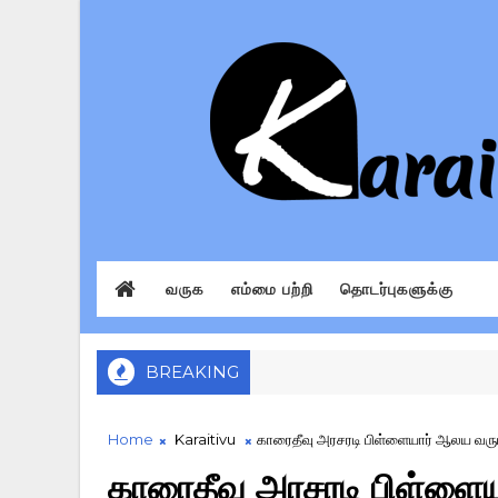
வருக
எம்மை பற்றி
தொடர்புகளுக்கு
BREAKING
Home
Karaitivu
காரைதீவு அரசரடி பிள்ளையார் ஆலய வருடா
காரைதீவு அரசரடி பிள்ளை