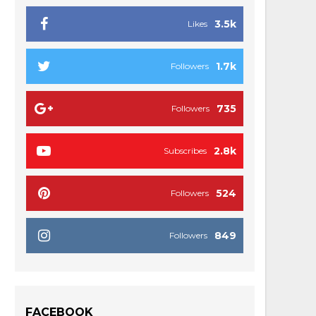
3.5k
Likes
1.7k
Followers
735
Followers
2.8k
Subscribes
524
Followers
849
Followers
FACEBOOK