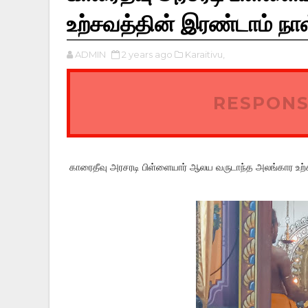
உற்சவத்தின் இரண்டாம் நாள
ADMIN
2 years ago
Karaitivu,
RESPONS
காரைதீவு அரசரடி பிள்ளையார் ஆலய வருடாந்த அலங்கார உற்சவ