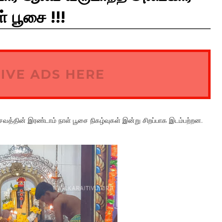
் பூசை !!!
IVE ADS HERE
த்தின் இரண்டாம் நாள் பூசை நிகழ்வுகள் இன்று சிறப்பாக இடம்பற்றன.