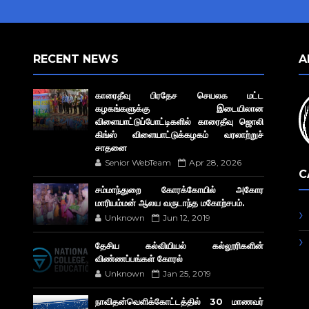
RECENT NEWS
A
காரைதீவு பிரதேச செயலக மட்ட
கழகங்களுக்கு இடையிலான
விளையாட்டுப்போட்டிகளில் காரைதீவு ஜொலி
கிங்ஸ் விளையாட்டுக்கழகம் வரலாற்றுச்
சாதனை
Senior WebTeam
Apr 28, 2026
C
சம்மாந்துறை கோரக்கோயில் அகோர​
மாரியம்மன் ஆலய வருடாந்த மகோற்சபம்.
Unknown
Jun 12, 2019
தேசிய கல்வியியல் கல்லூரிகளின்
விண்ணப்பங்கள் கோரல்
Unknown
Jan 25, 2019
நாவிதன்வெளிக்கோட்டத்தில் 30 மாணவர்