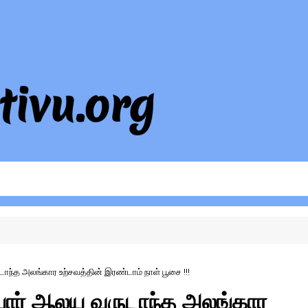
ந்த அலங்கார உற்சவத்தின் இரண்டாம் நாள் பூசை !!!
யார் ஆலய வருடாந்த அலங்கார