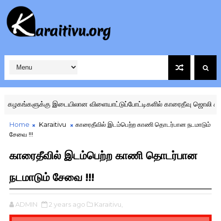
ங்களுக்கு இடையிலான விளையாட்டுப்போட்டிகளில் காரைதீவு ஜொலி கிங்ஸ் வ
Home
Karaitivu
காரைதீவில் இடம்பெற்ற காணி தொடர்பான நடமாடும்
சேவை !!!
காரைதீவில் இடம்பெற்ற காணி தொடர்பான
நடமாடும் சேவை !!!
ADMIN
2 years ago
Karaitivu,