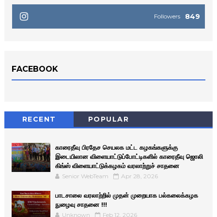
849
Followers
FACEBOOK
RECENT
POPULAR
காரைதீவு பிரதேச செயலக மட்ட கழகங்களுக்கு
இடையிலான விளையாட்டுப்போட்டிகளில் காரைதீவு ஜொலி
கிங்ஸ் விளையாட்டுக்கழகம் வரலாற்றுச் சாதனை
Senior WebTeam
Apr 28, 2026
பாடசாலை வரலாற்றில் முதன் முறையாக பல்கலைக்கழக
நுழைவு சாதனை !!!
Unknown
Feb 12, 2026