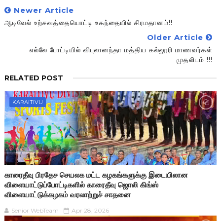
Newer Article
ஆடிவேல் உற்சவத்தையொட்டி உகந்தையில் சிரமதானம்!!
Older Article
எல்லே போட்டியில் விபுலானந்தா மத்திய கல்லூரி மாணவர்கள்
முதலிடம் !!!
RELATED POST
KARAITIVU
காரைதீவு பிரதேச செயலக மட்ட கழகங்களுக்கு இடையிலான
விளையாட்டுப்போட்டிகளில் காரைதீவு ஜொலி கிங்ஸ்
விளையாட்டுக்கழகம் வரலாற்றுச் சாதனை
Senior WebTeam
Apr 28, 2026