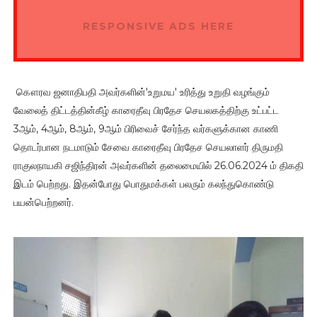
RESPONSIVE ADS HERE
கௌரவ ஜனாதிபதி அவர்களின்'உறுமய' உரித்து உறுதி வழங்கும்
வேலைத் திட்டத்தின்கீழ் காரைதீவு பிரதேச செயலகத்திற்கு உட்பட்ட
3ஆம், 4ஆம், 8ஆம், 9ஆம் பிரிவைச் சேர்ந்த வர்களுக்கான காணி
தொடர்பான நடமாடும் சேவை காரைதீவு பிரதேச செயலாளர் திருமதி
ராகுலநாயகி சஜிந்திரன் அவர்களின் தலைமையில் 26.06.2024 ம் திகதி
இடம் பெற்றது. இதன்போது பொதுமக்கள் பலரும் கலந்துகொண்டு
பயன்பெற்றனர்.