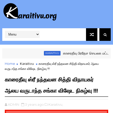
காரைதீவு பிரதேச செயலக மட்ட கழகங்
KARAITIVU
Home
Karaitivu
காரைதீவு ஸ்ரீ நந்தவன சித்தி விநாயகர் ஆலய
வருடாந்த சங்கா விஷேட நிகழ்வு !!!
காரைதீவு ஸ்ரீ நந்தவன சித்தி விநாயகர்
ஆலய வருடாந்த சங்கா விஷேட நிகழ்வு !!!
ADMIN
3 years ago
Karaitivu,