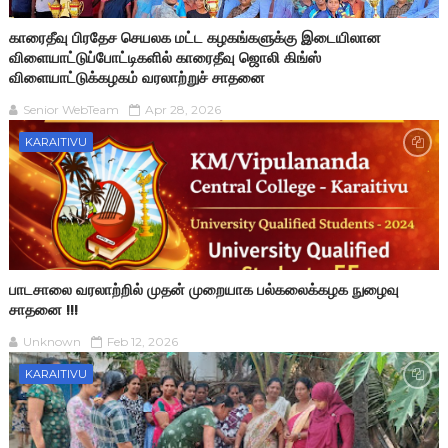
காரைதீவு பிரதேச செயலக மட்ட கழகங்களுக்கு இடையிலான
விளையாட்டுப்போட்டிகளில் காரைதீவு ஜொலி கிங்ஸ்
விளையாட்டுக்கழகம் வரலாற்றுச் சாதனை
Senior WebTeam
Apr 28, 2026
KARAITIVU
பாடசாலை வரலாற்றில் முதன் முறையாக பல்கலைக்கழக நுழைவு
சாதனை !!!
Unknown
Feb 12, 2026
KARAITIVU