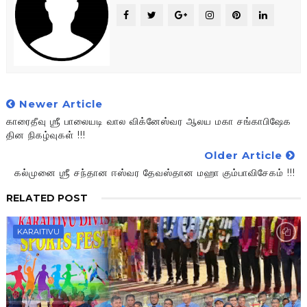
Newer Article
காரைதீவு ஶ்ரீ பாலையடி வால விக்னேஸ்வர ஆலய மகா சங்காபிஷேக
தின நிகழ்வுகள் !!!
Older Article
கல்முனை ஶ்ரீ சந்தான ஈஸ்வர தேவஸ்தான மஹா கும்பாவிசேகம் !!!
RELATED POST
KARAITIVU