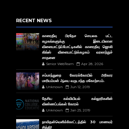
RECENT NEWS
காரைதீவு பிரதேச செயலக மட்ட
கழகங்களுக்கு இடையிலான
விளையாட்டுப்போட்டிகளில் காரைதீவு ஜொலி
கிங்ஸ் விளையாட்டுக்கழகம் வரலாற்றுச்
சாதனை
Senior WebTeam
Apr 28, 2026
சம்மாந்துறை கோரக்கோயில் அகோர​
மாரியம்மன் ஆலய வருடாந்த மகோற்சபம்.
Unknown
Jun 12, 2019
தேசிய கல்வியியல் கல்லூரிகளின்
விண்ணப்பங்கள் கோரல்
Unknown
Jan 25, 2019
நாவிதன்வெளிக்கோட்டத்தில் 30 மாணவர்
சித்தி!