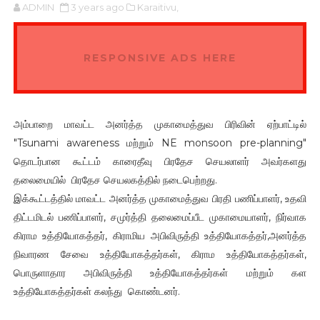
ADMIN
3 years ago
Karaitivu,
RESPONSIVE ADS HERE
அம்பாறை மாவட்ட அனர்த்த முகாமைத்துவ பிரிவின் ஏற்பாட்டில்
"Tsunami awareness மற்றும் NE monsoon pre-planning"
தொடர்பான கூட்டம் காரைதீவு பிரதேச செயலாளர் அவர்களது
தலைமையில் பிரதேச செயலகத்தில் நடைபெற்றது.
இக்கூட்டத்தில் மாவட்ட அனர்த்த முகாமைத்துவ பிரதி பணிப்பாளர், உதவி
திட்டமிடல் பணிப்பாளர், சமுர்த்தி தலைமைப்பீட முகாமையாளர், நிர்வாக
கிராம உத்தியோகத்தர், கிராமிய அபிவிருத்தி உத்தியோகத்தர்,அனர்த்த
நிவாரண சேவை உத்தியோகத்தர்கள், கிராம உத்தியோகத்தர்கள்,
பொருளாதார அபிவிருத்தி உத்தியோகத்தர்கள் மற்றும் கள
உத்தியோகத்தர்கள் கலந்து கொண்டனர்.