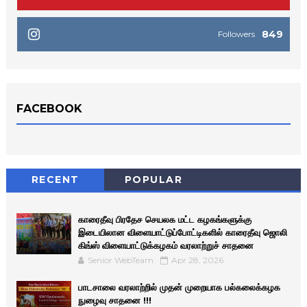
849
Followers
FACEBOOK
RECENT
POPULAR
காரைதீவு பிரதேச செயலக மட்ட கழகங்களுக்கு
இடையிலான விளையாட்டுப்போட்டிகளில் காரைதீவு ஜொலி
கிங்ஸ் விளையாட்டுக்கழகம் வரலாற்றுச் சாதனை
Senior WebTeam
Apr 28, 2026
பாடசாலை வரலாற்றில் முதன் முறையாக பல்கலைக்கழக
நுழைவு சாதனை !!!