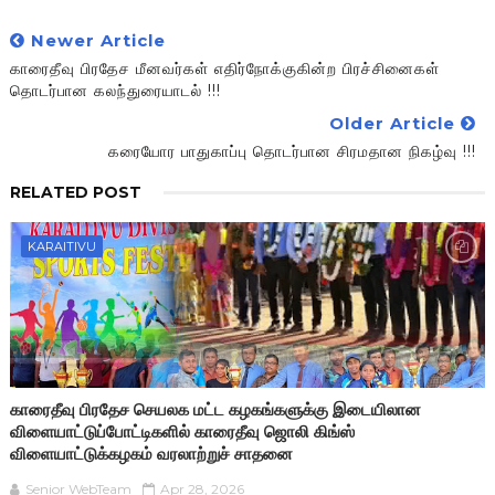
Newer Article
காரைதீவு பிரதேச மீனவர்கள் எதிர்நோக்குகின்ற பிரச்சினைகள்
தொடர்பான கலந்துரையாடல் !!!
Older Article
கரையோர பாதுகாப்பு தொடர்பான சிரமதான நிகழ்வு !!!
RELATED POST
KARAITIVU
காரைதீவு பிரதேச செயலக மட்ட கழகங்களுக்கு இடையிலான
விளையாட்டுப்போட்டிகளில் காரைதீவு ஜொலி கிங்ஸ்
விளையாட்டுக்கழகம் வரலாற்றுச் சாதனை
Senior WebTeam
Apr 28, 2026