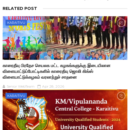
RELATED POST
KARAITIVU
காரைதீவு பிரதேச செயலக மட்ட கழகங்களுக்கு இடையிலான
விளையாட்டுப்போட்டிகளில் காரைதீவு ஜொலி கிங்ஸ்
விளையாட்டுக்கழகம் வரலாற்றுச் சாதனை
Senior WebTeam
Apr 28, 2026
KARAITIVU