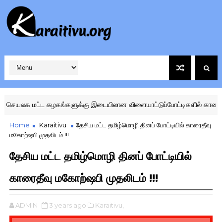
யலக மட்ட கழகங்களுக்கு இடையிலான விளையாட்டுப்போட்டிகளில் காரைதீவு ஜ
Home
Karaitivu
தேசிய மட்ட தமிழ்மொழி தினப் போட்டியில் காரைதீவு
மகோற்ஷபி முதலிடம் !!!
தேசிய மட்ட தமிழ்மொழி தினப் போட்டியில்
காரைதீவு மகோற்ஷபி முதலிடம் !!!
ADMIN
3 years ago
Karaitivu,