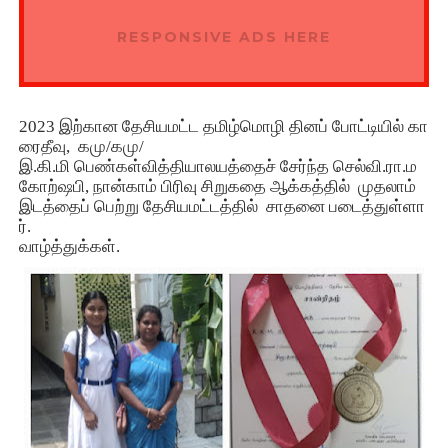
RESPONSIVE ADS HERE
2023
இற்கான
தேசியமட்ட
தமிழ்மொழி
தினப்
போட்டியில்
கா
ரைதீவு
,
கமு
/
கமு
/
இ
.
கி
.
மி
பெண்கள்
வித்தியாலயத்தைச்
சேர்ந்த
செல்வி
.
ரா
.
ம
கோற்ஷபி
,
நான்காம்
பிரிவு
சிறுகதை
ஆக்கத்தில்
முதலாம்
இடத்தைப்
பெற்று
தேசியமட்டத்தில்
சாதனை
படைத்துள்ளா
ர்
.
வாழ்த்துக்கள்
.