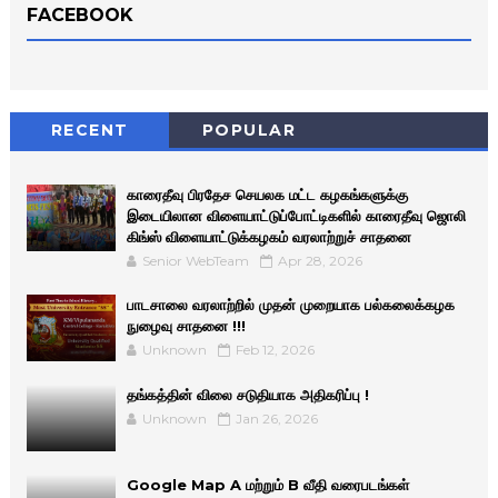
FACEBOOK
RECENT
POPULAR
காரைதீவு பிரதேச செயலக மட்ட கழகங்களுக்கு
இடையிலான விளையாட்டுப்போட்டிகளில் காரைதீவு ஜொலி
கிங்ஸ் விளையாட்டுக்கழகம் வரலாற்றுச் சாதனை
Senior WebTeam
Apr 28, 2026
பாடசாலை வரலாற்றில் முதன் முறையாக பல்கலைக்கழக
நுழைவு சாதனை !!!
Unknown
Feb 12, 2026
தங்கத்தின் விலை சடுதியாக அதிகரிப்பு !
Unknown
Jan 26, 2026
Google Map A மற்றும் B வீதி வரைபடங்கள்