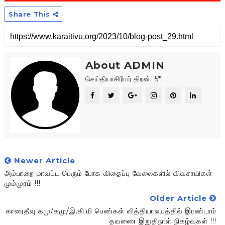
Share This
About ADMIN
செய்தியாசிரியர் திறன்- 5*
Newer Article
அம்பாறை மாவட்ட பெரும் போக விதைப்பு வேலைகளில் விவசாயிகள்
மும்முரம் !!!
Older Article
காரைதீவு கமு/கமு/இ.கி.மி பெண்கள் வித்தியாலயத்தில் இரண்டாம்
தவணை இறுதிநாள் நிகழ்வுகள் !!!