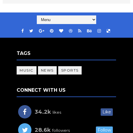
TAGS
MUSIC
NEWS
SPORTS
CONNECT WITH US
34.2k
Like
likes
28.6k
Follow
followers