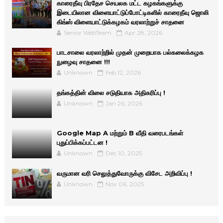
காரைதீவு பிரதேச செயலக மட்ட கழகங்களுக்கு
இடையிலான விளையாட்டுப்போட்டிகளில் காரைதீவு ஜொலி
கிங்ஸ் விளையாட்டுக்கழகம் வரலாற்றுச் சாதனை
Senior WebTeam
Apr 28, 2026
பாடசாலை வரலாற்றில் முதன் முறையாக பல்கலைக்கழக
நுழைவு சாதனை !!!
Unknown
Feb 12, 2026
தங்கத்தின் விலை சடுதியாக அதிகரிப்பு !
Unknown
Jan 26, 2026
Google Map A மற்றும் B வீதி வரைபடங்கள்
புதுப்பிக்கப்பட்டன !
Unknown
Dec 10, 2025
வருமான வரி செலுத்துவோருக்கு விசேட அறிவிப்பு !
Unknown
Nov 06, 2025