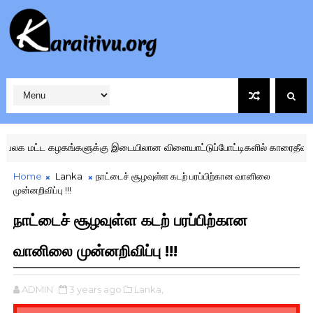
க மட்ட கழகங்களுக்கு இடையிலான விளையாட்டுப்போட்டிகளில் காரைதீவு ஜொல
Home
Lanka
நாட்டைச் சூழவுள்ள கடற் பரப்பிற்கான வானிலை
முன்னறிவிப்பு !!!
நாட்டைச் சூழவுள்ள கடற் பரப்பிற்கான
வானிலை முன்னறிவிப்பு !!!
ADMIN
3 years ago
Lanka,