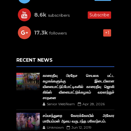
8.6k
Subscribe
subscribers
17.3k
+1
followers
RECENT NEWS
காரைதீவு பிரதேச செயலக மட்ட
கழகங்களுக்கு இடையிலான
விளையாட்டுப்போட்டிகளில் காரைதீவு ஜொலி
கிங்ஸ் விளையாட்டுக்கழகம் வரலாற்றுச்
சாதனை
Senior WebTeam
Apr 28, 2026
சம்மாந்துறை கோரக்கோயில் அகோர​
மாரியம்மன் ஆலய வருடாந்த மகோற்சபம்.
Unknown
Jun 12, 2019