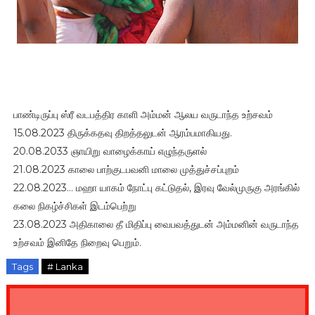
பாண்டிருப்பு ஸ்ரீ வடபத்திர காளி அம்மன் ஆலய வருடாந்த உற்சவம்
15.08.2023 திருக்கதவு திறத்தலுடன் ஆரம்பமாகியது.
20.08.2033 ஞாயிறு வாழைக்காய் எழுந்தருளல்
21.08.2023 காலை பாற்குடபவனி மாலை முத்துச்சப்புறம்
22.08.2023… மஹா யாகம் நோட்பு கட்டுதல், இரவு வேல்முருகு அரங்கில்
கலை நிகழ்ச்சிகள் இடம்பெற்று
23.08.2023 அதிகாலை தீ மிதிப்பு வைபவத்துடன் அம்மனின் வருடாந்த
உற்சவம் இனிதே நிறைவு பெறும்.
Tags
# Lanka