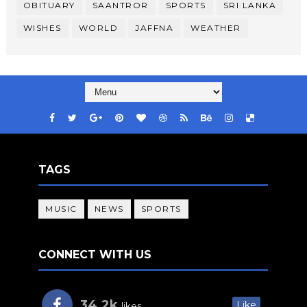
OBITUARY
SAANTROR
SPORTS
SRI LANKA
WISHES
WORLD
JAFFNA
WEATHER
TAGS
MUSIC
NEWS
SPORTS
CONNECT WITH US
34.2k
Like
likes