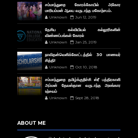
சம்மாந்துறை கோரக்கோயில் அகோர​
மாரியம்மன் ஆலய வருடாந்த மகோற்சபம்.
Unknown
Jun 12, 2019
தேசிய கல்வியியல் கல்லூரிகளின்
விண்ணப்பங்கள் கோரல்
Unknown
Jan 25, 2019
நாவிதன்வெளிக்கோட்டத்தில் 30 மாணவர்
சித்தி!
Unknown
Oct 10, 2018
சம்மாந்துறை தமிழ்க்குறிச்சி ஸ்ரீ பத்திரகாளி
அம்மன் தேவஸ்தான வருடாந்த அலங்கார
உற்சவம்
Unknown
Sept 28, 2018
ABOUT ME