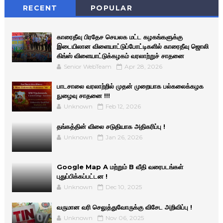
RECENT
POPULAR
காரைதீவு பிரதேச செயலக மட்ட கழகங்களுக்கு
இடையிலான விளையாட்டுப்போட்டிகளில் காரைதீவு ஜொலி
கிங்ஸ் விளையாட்டுக்கழகம் வரலாற்றுச் சாதனை
Senior WebTeam
Apr 28, 2026
பாடசாலை வரலாற்றில் முதன் முறையாக பல்கலைக்கழக
நுழைவு சாதனை !!!
Unknown
Feb 12, 2026
தங்கத்தின் விலை சடுதியாக அதிகரிப்பு !
Unknown
Jan 26, 2026
Google Map A மற்றும் B வீதி வரைபடங்கள்
புதுப்பிக்கப்பட்டன !
Unknown
Dec 10, 2025
வருமான வரி செலுத்துவோருக்கு விசேட அறிவிப்பு !
Unknown
Nov 06, 2025