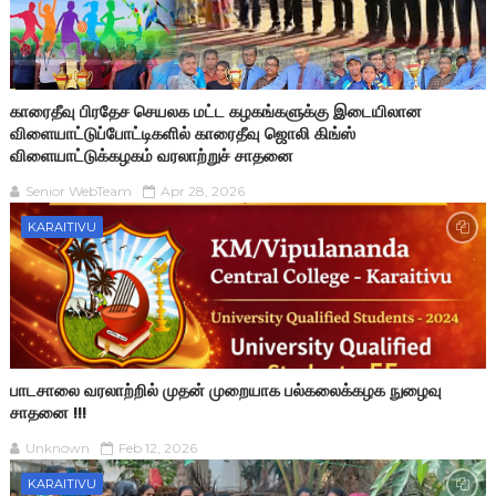
காரைதீவு பிரதேச செயலக மட்ட கழகங்களுக்கு இடையிலான
விளையாட்டுப்போட்டிகளில் காரைதீவு ஜொலி கிங்ஸ்
விளையாட்டுக்கழகம் வரலாற்றுச் சாதனை
Senior WebTeam
Apr 28, 2026
KARAITIVU
பாடசாலை வரலாற்றில் முதன் முறையாக பல்கலைக்கழக நுழைவு
சாதனை !!!
Unknown
Feb 12, 2026
KARAITIVU