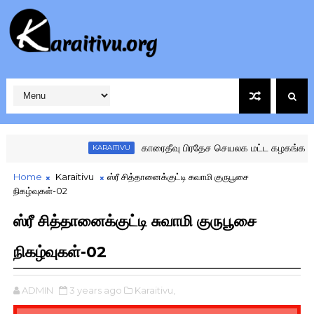
காரைதீவு பிரதேச செயலக மட்ட கழகங்களுக்கு 
KARAITIVU
Home
Karaitivu
ஸ்ரீ சித்தானைக்குட்டி சுவாமி குருபூசை
நிகழ்வுகள்-02
ஸ்ரீ சித்தானைக்குட்டி சுவாமி குருபூசை
நிகழ்வுகள்-02
ADMIN
3 years ago
Karaitivu,