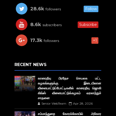
28.6k
Follow
followers
8.6k
Subscribe
subscribers
17.3k
+1
followers
RECENT NEWS
காரைதீவு பிரதேச செயலக மட்ட
கழகங்களுக்கு இடையிலான
விளையாட்டுப்போட்டிகளில் காரைதீவு ஜொலி
கிங்ஸ் விளையாட்டுக்கழகம் வரலாற்றுச்
சாதனை
Senior WebTeam
Apr 28, 2026
சம்மாந்துறை கோரக்கோயில் அகோர​