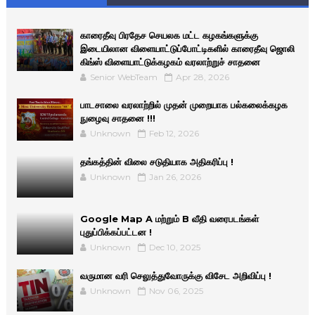
காரைதீவு பிரதேச செயலக மட்ட கழகங்களுக்கு
இடையிலான விளையாட்டுப்போட்டிகளில் காரைதீவு ஜொலி
கிங்ஸ் விளையாட்டுக்கழகம் வரலாற்றுச் சாதனை
Senior WebTeam
Apr 28, 2026
பாடசாலை வரலாற்றில் முதன் முறையாக பல்கலைக்கழக
நுழைவு சாதனை !!!
Unknown
Feb 12, 2026
தங்கத்தின் விலை சடுதியாக அதிகரிப்பு !
Unknown
Jan 26, 2026
Google Map A மற்றும் B வீதி வரைபடங்கள்
புதுப்பிக்கப்பட்டன !
Unknown
Dec 10, 2025
வருமான வரி செலுத்துவோருக்கு விசேட அறிவிப்பு !
Unknown
Nov 06, 2025