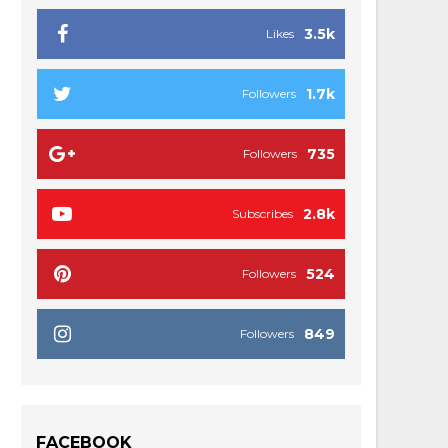
3.5k
Likes
1.7k
Followers
735
Followers
2.8k
Subscribes
524
Followers
849
Followers
FACEBOOK