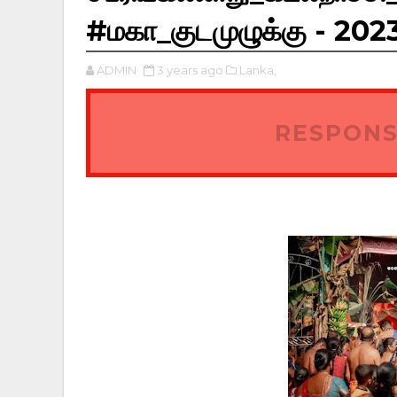
#மகா_குடமுழுக்கு - 202
ADMIN
3 years ago
Lanka,
RESPONS