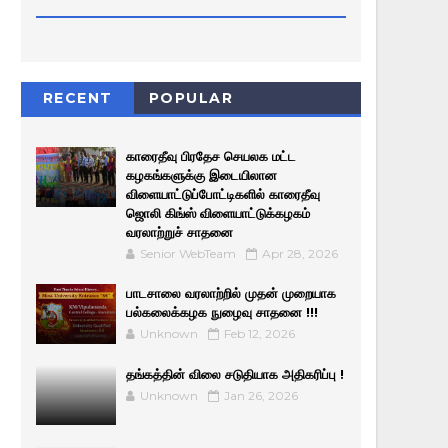
RECENT
POPULAR
காரைதீவு பிரதேச செயலக மட்ட
கழகங்களுக்கு இடையிலான
விளையாட்டுப்போட்டிகளில் காரைதீவு
ஜொலி கிங்ஸ் விளையாட்டுக்கழகம்
வரலாற்றுச் சாதனை
Senior WebTeam
Apr 28, 2026
பாடசாலை வரலாற்றில் முதன் முறையாக
பல்கலைக்கழக நுழைவு சாதனை !!!
Unknown
Feb 12, 2026
தங்கத்தின் விலை சடுதியாக அதிகரிப்பு !
Unknown
Jan 26, 2026