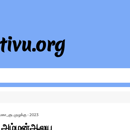
கா_குடமுழுக்கு - 2023
சி_அம்மன்ஆலய