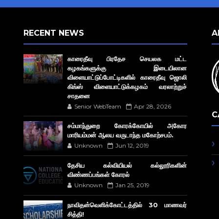
RECENT NEWS
A
காரைதீவு பிரதேச செயலக மட்ட
கழகங்களுக்கு இடையிலான
விளையாட்டுப்போட்டிகளில் காரைதீவு ஜொலி
கிங்ஸ் விளையாட்டுக்கழகம் வரலாற்றுச்
சாதனை
Senior WebTeam
Apr 28, 2026
C
சம்மாந்துறை கோரக்கோயில் அகோர​
மாரியம்மன் ஆலய வருடாந்த மகோற்சபம்.
Unknown
Jun 12, 2019
தேசிய கல்வியியல் கல்லூரிகளின்
விண்ணப்பங்கள் கோரல்
Unknown
Jan 25, 2019
நாவிதன்வெளிக்கோட்டத்தில் 30 மாணவர்
சித்தி!