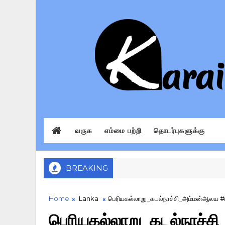
வருக
எம்மை பற்றி
தொடர்புகளுக்கு
BREAKING
Home
Lanka
பெரியகல்லாறு_கடல்நாச்சி_அம்மன்ஆலய #ம
பெரியகல்லாறு_கடல்நாச்