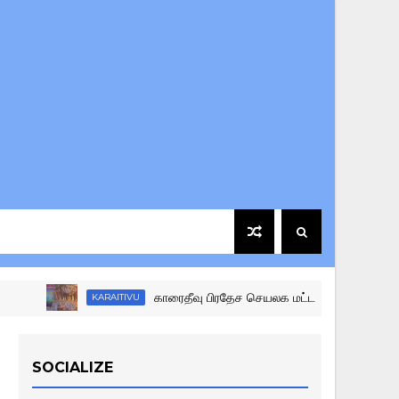
காரைதீவு பிரதேச செயலக மட்ட கழகங்களுக்கு இடையி
KARAITIVU
SOCIALIZE