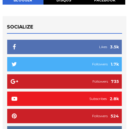
BLOGGER
DISQUS
FACEBOOK
SOCIALIZE
3.5k
Likes
1.7k
Followers
735
Followers
2.8k
Subscribes
524
Followers