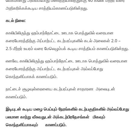
வேகமானது அவ்வப்போது மணித்தியாலத்துக்கு 40 கிலோ மீற்றர் வரை
அதிகரிக்கக்கூடிய சாத்தியம்காணப்படுகின்றது.
கடல்
நிலை
:
காலியிலிருந்து ஹம்பாந்தோட்டை ஊடாக பொத்துவில் வரையான
கரையோரத்திற்கு அப்பாற்பட்ட கடற்பரப்புகளில் கடல் அலைகள் 2.0 –
2.5 மீற்றர் உயரம் வரை மேலெழும்பக் கூடிய சாத்தியம் காணப்படுகின்றது.
எனவே, காலியிலிருந்து ஹம்பாந்தோட்டை ஊடாக பொத்துவில் வரையான
கரையோரத்திற்கு அப்பாற்பட்ட கடற்பரப்புகள் அவ்வப்போது
கொந்தளிப்பாகக் காணப்படும்.
நாட்டைச் சூழவுள்ளஏனைய கடற்பரப்புகள் சாதாரண அலையுடன்
காணப்படும்.
இடியுடன் கூடிய மழை பெய்யும் நேரங்களில் கடற்பகுதிகளில் அவ்வப்போது
பலமான காற்று வீசுவதுடன் அக்கடற்பிரதேசங்கள்
மிகவும்
கொந்தளிப்பாகவும் காணப்படும்
.