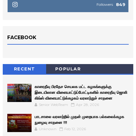
849
Followers
FACEBOOK
RECENT
POPULAR
காரைதீவு பிரதேச செயலக மட்ட கழகங்களுக்கு
இடையிலான விளையாட்டுப்போட்டிகளில் காரைதீவு ஜொலி
கிங்ஸ் விளையாட்டுக்கழகம் வரலாற்றுச் சாதனை
Senior WebTeam
Apr 28, 2026
பாடசாலை வரலாற்றில் முதன் முறையாக பல்கலைக்கழக
நுழைவு சாதனை !!!
Unknown
Feb 12, 2026