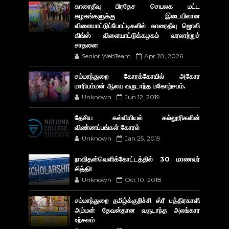
காரைதீவு பிரதேச செயலக மட்ட
கழகங்களுக்கு இடையிலான
விளையாட்டுப்போட்டிகளில் காரைதீவு ஜொலி
கிங்ஸ் விளையாட்டுக்கழகம் வரலாற்றுச்
சாதனை
Senior WebTeam
Apr 28, 2026
சம்மாந்துறை கோரக்கோயில் அகோர​
மாரியம்மன் ஆலய வருடாந்த மகோற்சபம்.
Unknown
Jun 12, 2019
தேசிய கல்வியியல் கல்லூரிகளின்
விண்ணப்பங்கள் கோரல்
Unknown
Jan 25, 2019
நாவிதன்வெளிக்கோட்டத்தில் 30 மாணவர்
சித்தி!
Unknown
Oct 10, 2018
சம்மாந்துறை தமிழ்க்குறிச்சி ஸ்ரீ பத்திரகாளி
அம்மன் தேவஸ்தான வருடாந்த அலங்கார
உற்சவம்