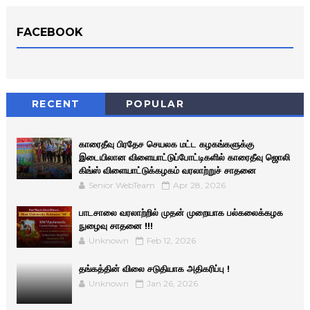
FACEBOOK
RECENT
POPULAR
காரைதீவு பிரதேச செயலக மட்ட கழகங்களுக்கு
இடையிலான விளையாட்டுப்போட்டிகளில் காரைதீவு ஜொலி
கிங்ஸ் விளையாட்டுக்கழகம் வரலாற்றுச் சாதனை
Senior WebTeam
Apr 28, 2026
பாடசாலை வரலாற்றில் முதன் முறையாக பல்கலைக்கழக
நுழைவு சாதனை !!!
Unknown
Feb 12, 2026
தங்கத்தின் விலை சடுதியாக அதிகரிப்பு !
Unknown
Jan 26, 2026