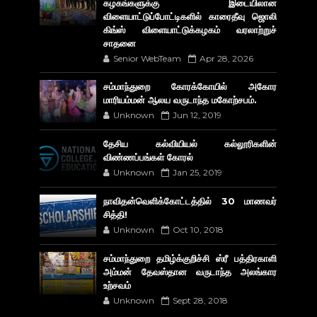
கழகங்களுக்கு இடையிலான
விளையாட்டுப்போட்டிகளில் காரைதீவு ஜொலி
கிங்ஸ் விளையாட்டுக்கழகம் வரலாற்றுச்
சாதனை
Senior WebTeam
Apr 28, 2026
சம்மாந்துறை கோரக்கோயில் அகோர​
மாரியம்மன் ஆலய வருடாந்த மகோற்சபம்.
Unknown
Jun 12, 2019
தேசிய கல்வியியல் கல்லூரிகளின்
விண்ணப்பங்கள் கோரல்
Unknown
Jan 25, 2019
நாவிதன்வெளிக்கோட்டத்தில் 30 மாணவர்
சித்தி!
Unknown
Oct 10, 2018
சம்மாந்துறை தமிழ்க்குறிச்சி ஸ்ரீ பத்திரகாளி
அம்மன் தேவஸ்தான வருடாந்த அலங்கார
உற்சவம்
Unknown
Sept 28, 2018