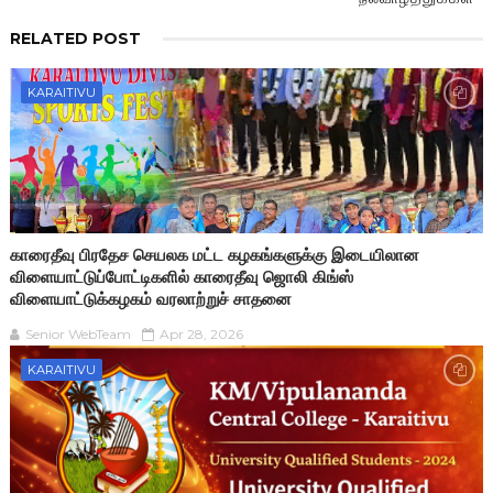
RELATED POST
KARAITIVU
காரைதீவு பிரதேச செயலக மட்ட கழகங்களுக்கு இடையிலான
விளையாட்டுப்போட்டிகளில் காரைதீவு ஜொலி கிங்ஸ்
விளையாட்டுக்கழகம் வரலாற்றுச் சாதனை
Senior WebTeam
Apr 28, 2026
KARAITIVU