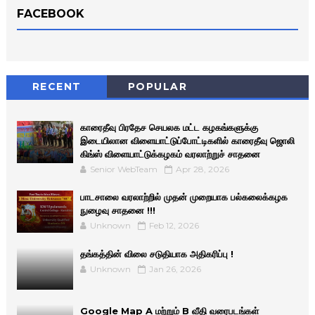
FACEBOOK
RECENT
POPULAR
காரைதீவு பிரதேச செயலக மட்ட கழகங்களுக்கு
இடையிலான விளையாட்டுப்போட்டிகளில் காரைதீவு ஜொலி
கிங்ஸ் விளையாட்டுக்கழகம் வரலாற்றுச் சாதனை
Senior WebTeam
Apr 28, 2026
பாடசாலை வரலாற்றில் முதன் முறையாக பல்கலைக்கழக
நுழைவு சாதனை !!!
Unknown
Feb 12, 2026
தங்கத்தின் விலை சடுதியாக அதிகரிப்பு !
Unknown
Jan 26, 2026
Google Map A மற்றும் B வீதி வரைபடங்கள்