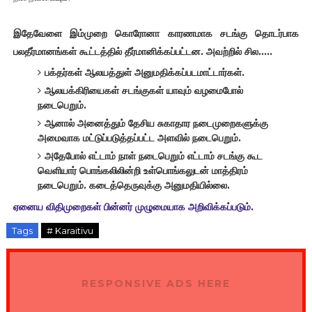
இதேவேளை இம்முறை கொரோனா காரணமாக சடங்கு தொடர்பாக
பலதீர்மானங்கள் கூட்டத்தில் தீர்மானிக்கப்பட்டன. அவற்றில் சில.....
பக்தர்கள் ஆலயத்துள் அனுமதிக்கப்படமாட்டார்கள்.
ஆலயக்கிரியைகள் சடங்குகள் யாவும் வழமைபோல்
நடைபெறும்.
ஆனால் அனைத்தும் தேசிய சுகாதார நடைமுறைகளுக்கு
அமைவாக மட்டுப்படுத்தப்பட்ட அளவில் நடைபெறும்.
அதேபோல் எட்டாம் நாள் நடைபெறும் எட்டாம் சடங்கு கூட
வெளியார் பொங்கலிலின்றி உள்பொங்கலுடன் மாத்திரம்
நடைபெறும். கடைத்தெருவுக்கு அனுமதியில்லை.
ஏனைய விதிமுறைகள் பின்னர் முழுமையாக அறிவிக்கப்படும்.
Tags
# Karaitivu
RESPONSIVE ADS HERE