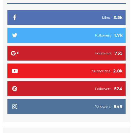
3.5k
Likes
1.7k
Followers
735
Followers
2.8k
Subscribes
524
Followers
849
Followers