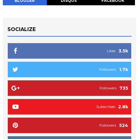
BLOGGER
DISQUS
FACEBOOK
SOCIALIZE
3.5k
Likes
1.7k
Followers
735
Followers
2.8k
Subscribes
524
Followers