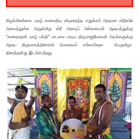
கிழக்கிலங்கை புகழ் காரைதீவு விபுலாநந்த சதுக்கம் பிரதான வீதியில்
அமைந்துள்ள அருள்மிகு ஸ்ரீ அரசடிப் பிள்ளையார் ஆலயத்துக்கு
"கணநாதன் புகழ் பக்தி" பாடலை பாடிய திரு.ராஜமோகன் அவர்களுக்கு
ஆலய நிருவாகத்தினரால் கெளரவம் சங்காபிஷக பெருவிழா
தினத்தன்று இடம்பெற்றது.