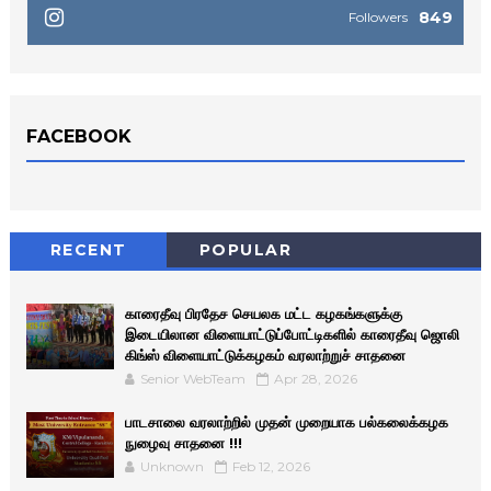
849
Followers
FACEBOOK
RECENT
POPULAR
காரைதீவு பிரதேச செயலக மட்ட கழகங்களுக்கு
இடையிலான விளையாட்டுப்போட்டிகளில் காரைதீவு ஜொலி
கிங்ஸ் விளையாட்டுக்கழகம் வரலாற்றுச் சாதனை
Senior WebTeam
Apr 28, 2026
பாடசாலை வரலாற்றில் முதன் முறையாக பல்கலைக்கழக
நுழைவு சாதனை !!!
Unknown
Feb 12, 2026