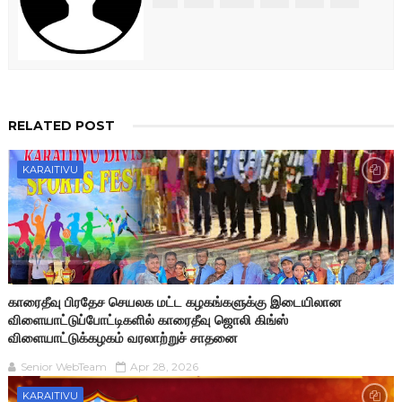
RELATED POST
KARAITIVU
காரைதீவு பிரதேச செயலக மட்ட கழகங்களுக்கு இடையிலான
விளையாட்டுப்போட்டிகளில் காரைதீவு ஜொலி கிங்ஸ்
விளையாட்டுக்கழகம் வரலாற்றுச் சாதனை
Senior WebTeam
Apr 28, 2026
KARAITIVU