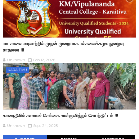
பாடசாலை வரலாற்றில் முதன் முறையாக பல்கலைக்கழக நுழைவு
சாதனை !!!
Unknown
Feb 12, 2026
KARAITIVU
காரைதீவில் காளான் செய்கை ஊக்குவித்தல் செயற்திட்டம் !!!
Unknown
Sept 24, 2025