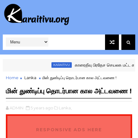
காரைதீவு பிரதேச செயலக மட்ட கழகங்க
KARAITIVU
Home
Lanka
மின் துண்டிப்பு தொடர்பான கால அட்டவணை !
மின் துண்டிப்பு தொடர்பான கால அட்டவணை !
ADMIN
5 years ago
Lanka,
RESPONSIVE ADS HERE