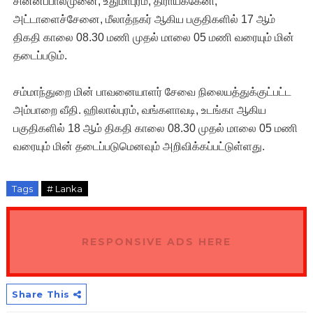
சின்னப்பாலமுனை, உதுமாபுரம், திராய்க்கேனி,
அட்டாளைச்சேனை, மீலாத்நகர் ஆகிய பகுதிகளில் 17 ஆம்
திகதி காலை 08.30 மணி முதல் மாலை 05 மணி வரையும் மின்
தடைப்படும்.
சம்மாந்துறை மின் பாவனையாளர் சேவை நிலையத்துக்குட்பட்ட
அம்பாறை வீதி. ஹிலால்புரம், வங்களாவடி, உடங்கா ஆகிய
பகுதிகளில் 18 ஆம் திகதி காலை 08.30 முதல் மாலை 05 மணி
வரையும் மின் தடைப்படுமெனவும் அறிவிக்கப்பட்டுள்ளது.
Tags
# Lanka
RESPONSIVE ADS HERE
Share This