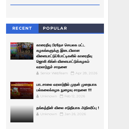
RECENT
POPULAR
காரைதீவு பிரதேச செயலக மட்ட
கழகங்களுக்கு இடையிலான
விளையாட்டுப்போட்டிகளில் காரைதீவு
ஜொலி கிங்ஸ் விளையாட்டுக்கழகம்
வரலாற்றுச் சாதனை
Senior WebTeam
Apr 28, 2026
பாடசாலை வரலாற்றில் முதன் முறையாக
பல்கலைக்கழக நுழைவு சாதனை !!!
Unknown
Feb 12, 2026
தங்கத்தின் விலை சடுதியாக அதிகரிப்பு !
Unknown
Jan 26, 2026