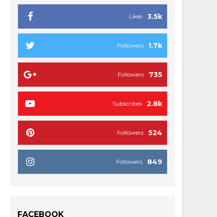
3.5k
Likes
1.7k
Followers
735
Followers
2.8k
Subscribes
524
Followers
849
Followers
FACEBOOK