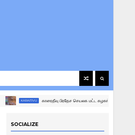
காரைதீவு பிரதேச செயலக மட்ட கழகங்களுக்கு இடையிலான விள
KARAITIVU
SOCIALIZE