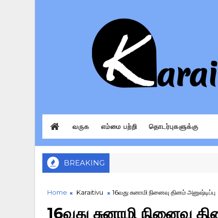
வருக
எம்மை பற்றி
தொடர்புகளுக்கு
BREAKING
Home
Karaitivu
16வது சுனாமி நினைவு தினம் அனுஷ்டிப்பு
16வது சுனாமி நினைவு தினம