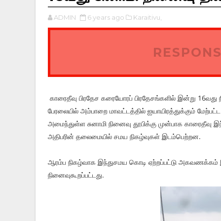
ADMIN
6 years ago
Karaitivu,
RESPONS
காரைதீவு பிரதேச கரையோரப் பிரதேசங்களில் இன்று 16வது 
பேரலையில் அம்பாறை மாவட்டத்தில் ஐயாயிரத்துக்கும் மேற்ப
அமைந்துள்ள சுனாமி நினைவு தூபிக்கு முன்பாக காரைதீவு இந்
அதிபரின் தலைமையில் சமய நிகழ்வுகள் இடம்பெற்றன.
ஆரம்ப நிகழ்வாக இந்துசமய கொடி ஏற்றப்பட்டு அகவணக்கம் இட
நினைவுகூறப்பட்டது.