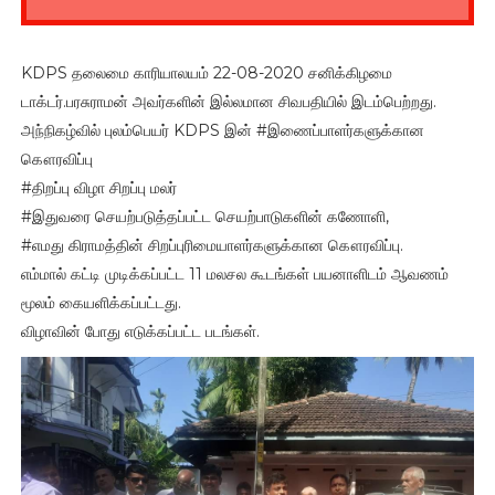
KDPS தலைமை காரியாலயம் 22-08-2020 சனிக்கிழமை
டாக்டர்.பரசுராமன் அவர்களின் இல்லமான சிவபதியில் இடம்பெற்றது.
அந்நிகழ்வில் புலம்பெயர் KDPS இன் #இணைப்பாளர்களுக்கான
கௌரவிப்பு
#திறப்பு விழா சிறப்பு மலர்
#இதுவரை செயற்படுத்தப்பட்ட செயற்பாடுகளின் கணோளி,
#எமது கிராமத்தின் சிறப்புரிமையாளர்களுக்கான கௌரவிப்பு.
எம்மால் கட்டி முடிக்கப்பட்ட 11 மலசல கூடங்கள் பயனாளிடம் ஆவணம்
மூலம் கையளிக்கப்பட்டது.
விழாவின் போது எடுக்கப்பட்ட படங்கள்.