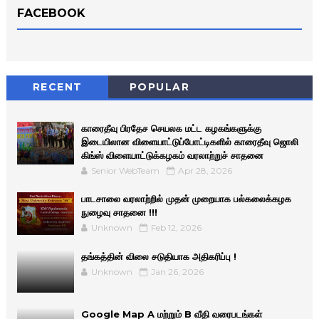
FACEBOOK
RECENT
POPULAR
காரைதீவு பிரதேச செயலக மட்ட கழகங்களுக்கு
இடையிலான விளையாட்டுப்போட்டிகளில் காரைதீவு ஜொலி
கிங்ஸ் விளையாட்டுக்கழகம் வரலாற்றுச் சாதனை
Senior WebTeam
Apr 28, 2026
பாடசாலை வரலாற்றில் முதன் முறையாக பல்கலைக்கழக
நுழைவு சாதனை !!!
Unknown
Feb 12, 2026
தங்கத்தின் விலை சடுதியாக அதிகரிப்பு !
Unknown
Jan 26, 2026
Google Map A மற்றும் B வீதி வரைபடங்கள்