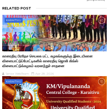
RELATED POST
KARAITIVU
காரைதீவு பிரதேச செயலக மட்ட கழகங்களுக்கு இடையிலான
விளையாட்டுப்போட்டிகளில் காரைதீவு ஜொலி கிங்ஸ்
விளையாட்டுக்கழகம் வரலாற்றுச் சாதனை
Senior WebTeam
Apr 28, 2026
KARAITIVU