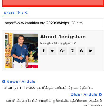
Share This
About Jenigshan
செய்தியாசிரியர் திறன்- 5*
Newer Article
Taitaniyam Teraso தயாரிக்கும் தனியார் நிறுவனத்தினர்...
Older Article
சுவாமி விபுலாநந்தரின் சமாதி அருங்காட்சியகத்திற்கான அடிக்கல்
நாட்டிவைப்பு