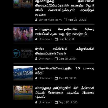
கழகங்களுக்கு இடையிலான
விளையாட்டுப்போட்டிகளில் காரைதீவு ஜொலி
கிங்ஸ் விளையாட்டுக்கழகம் வரலாற்றுச்
சாதனை
Senior WebTeam
Apr 28, 2026
சம்மாந்துறை கோரக்கோயில் அகோர​
மாரியம்மன் ஆலய வருடாந்த மகோற்சபம்.
Unknown
Jun 12, 2019
தேசிய கல்வியியல் கல்லூரிகளின்
விண்ணப்பங்கள் கோரல்
Unknown
Jan 25, 2019
நாவிதன்வெளிக்கோட்டத்தில் 30 மாணவர்
சித்தி!
Unknown
Oct 10, 2018
சம்மாந்துறை தமிழ்க்குறிச்சி ஸ்ரீ பத்திரகாளி
அம்மன் தேவஸ்தான வருடாந்த அலங்கார
உற்சவம்
Unknown
Sept 28, 2018