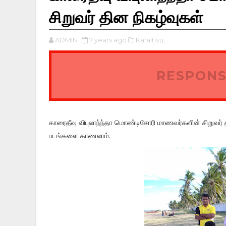
சிறுவர் தின நிகழ்வுகள்
ADMIN
7 years ago
Karaitivu,
RESPONS
காரைதீவு விபுலாந்ந்தா மொண்டிசோரி மாணவர்களின் சிறுவர்
படங்களை காணலாம்.