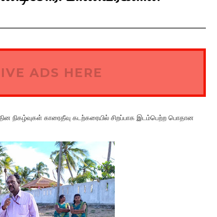
IVE ADS HERE
 தின நிகழ்வுகள் காரைதீவு கடற்கரையில் சிறப்பாக இடம்பெற்ற பொதான