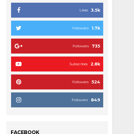
3.5k
Likes
1.7k
Followers
735
Followers
2.8k
Subscribes
524
Followers
849
Followers
FACEBOOK