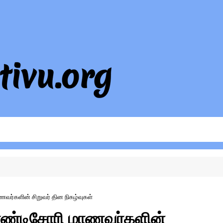
வர்களின் சிறுவர் தின நிகழ்வுகள்
மொண்டிசோரி மாணவர்களின்