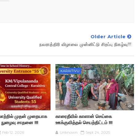
Older Article
நவராத்திரி விழாவை முன்னிட்டு சிறப்பு நிகழ்வு!!!
KARAITIVU
ாற்றில் முதன் முறையாக
காரைதீவில் காளான் செய்கை
 நுழைவு சாதனை !!!
ஊக்குவித்தல் செயற்திட்டம் !!!
Feb 12, 2026
Unknown
Sept 24, 2025