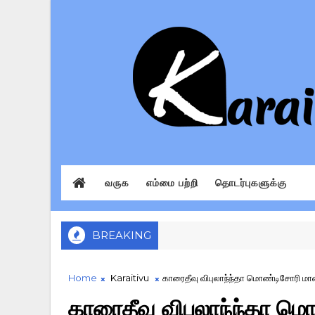
வருக
எம்மை பற்றி
தொடர்புகளுக்கு
BREAKING
Home
Karaitivu
காரைதீவு விபுலாந்ந்தா மொண்டிசோரி மாண
காரைதீவு விபுலாந்ந்தா 