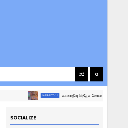
காரைதீவு பிரதேச செயலக மட்ட கழகங்களுக்கு இ
KARAITIVU
SOCIALIZE