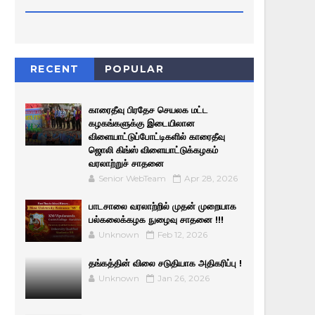
RECENT
POPULAR
காரைதீவு பிரதேச செயலக மட்ட
கழகங்களுக்கு இடையிலான
விளையாட்டுப்போட்டிகளில் காரைதீவு
ஜொலி கிங்ஸ் விளையாட்டுக்கழகம்
வரலாற்றுச் சாதனை
Senior WebTeam
Apr 28, 2026
பாடசாலை வரலாற்றில் முதன் முறையாக
பல்கலைக்கழக நுழைவு சாதனை !!!
Unknown
Feb 12, 2026
தங்கத்தின் விலை சடுதியாக அதிகரிப்பு !
Unknown
Jan 26, 2026