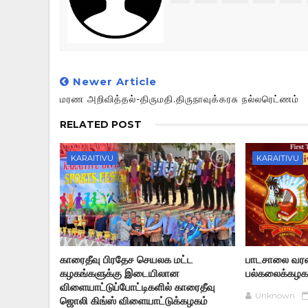
Newer Article
மரண அறிவித்தல்-திருமதி.திருநாவுக்கரசு நல்லரெட்ணம்
RELATED POST
KARAITIVU
KARAITIVU
காரைதீவு பிரதேச செயலக மட்ட
பாடசாலை வரல
கழகங்களுக்கு இடையிலான
பல்கலைக்கழக
விளையாட்டுப்போட்டிகளில் காரைதீவு
Unknown
ஜொலி கிங்ஸ் விளையாட்டுக்கழகம்