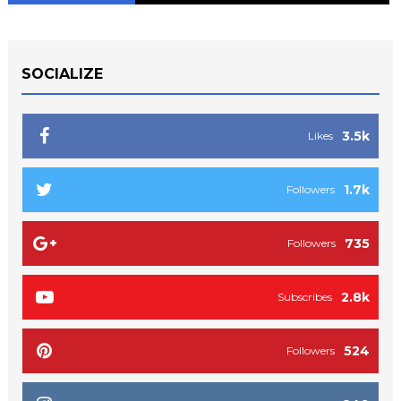
SOCIALIZE
3.5k
Likes
1.7k
Followers
735
Followers
2.8k
Subscribes
524
Followers