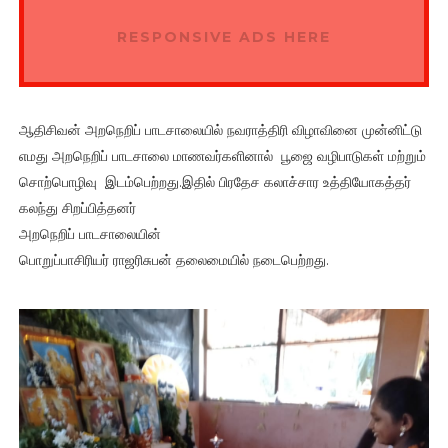
RESPONSIVE ADS HERE
ஆதிசிவன் அறநெறிப் பாடசாலையில் நவராத்திரி விழாவினை முன்னிட்டு
எமது அறநெறிப் பாடசாலை மாணவர்களினால் பூஜை வழிபாடுகள் மற்றும்
சொற்பொழிவு இடம்பெற்றது.இதில் பிரதேச கலாச்சார உத்தியோகத்தர்
கலந்து சிறப்பித்தனர்
அறநெறிப் பாடசாலையின்
பொறுப்பாசிரியர் ராஜரிசுபன் தலைமையில் நடைபெற்றது.