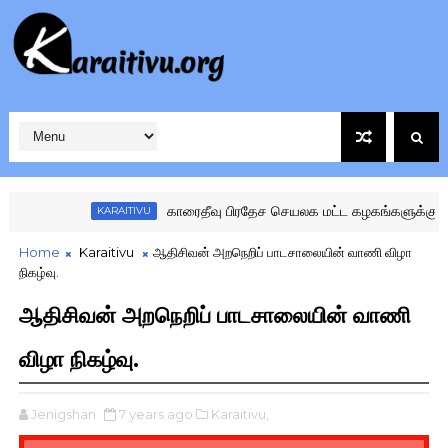
காரைதீவு பிரதேச செயலக மட்ட கழகங்களுக்கு இடையிலான விளையாட
ARAITIVU
Home
Karaitivu
ஆதிசிவன் அறநெறிப் பாடசாலையின் வாணி விழா
நிகழ்வு.
ஆதிசிவன் அறநெறிப் பாடசாலையின் வாணி
விழா நிகழ்வு.
Jenigshan
7 years ago
Karaitivu,