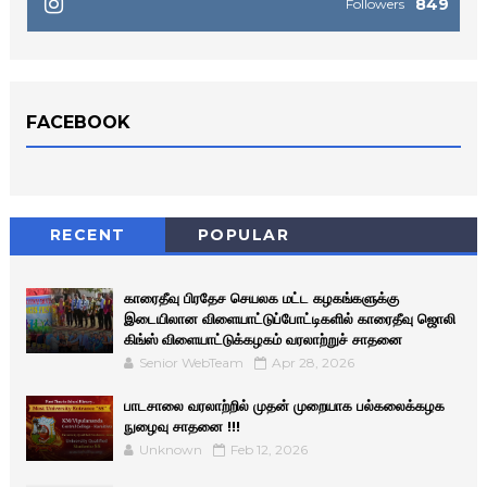
849
Followers
FACEBOOK
RECENT
POPULAR
காரைதீவு பிரதேச செயலக மட்ட கழகங்களுக்கு
இடையிலான விளையாட்டுப்போட்டிகளில் காரைதீவு ஜொலி
கிங்ஸ் விளையாட்டுக்கழகம் வரலாற்றுச் சாதனை
Senior WebTeam
Apr 28, 2026
பாடசாலை வரலாற்றில் முதன் முறையாக பல்கலைக்கழக
நுழைவு சாதனை !!!
Unknown
Feb 12, 2026