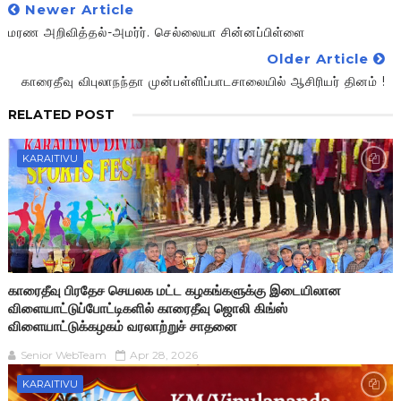
Newer Article
மரண அறிவித்தல்-அமர்ர். செல்லையா சின்னப்பிள்ளை
Older Article
காரைதீவு விபுலாநந்தா முன்பள்ளிப்பாடசாலையில் ஆசிரியர் தினம் !
RELATED POST
KARAITIVU
காரைதீவு பிரதேச செயலக மட்ட கழகங்களுக்கு இடையிலான
விளையாட்டுப்போட்டிகளில் காரைதீவு ஜொலி கிங்ஸ்
விளையாட்டுக்கழகம் வரலாற்றுச் சாதனை
Senior WebTeam
Apr 28, 2026
KARAITIVU