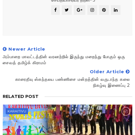
செய்தியாசிரியர் திறன்- 5*
Newer Article
அம்பாறை மாவட்டத்தின் வரலாற்றில் இருந்து மறைந்து போகும் ஒரு
சைவத் தமிழ்க் கிராமம்
Older Article
காரைதீவு ஸ்கந்தலய பண்ணிசை மன்றத்தின் வருடாந்த கலை
நிகழ்வு இணைப்பு 2
RELATED POST
KARAITIVU