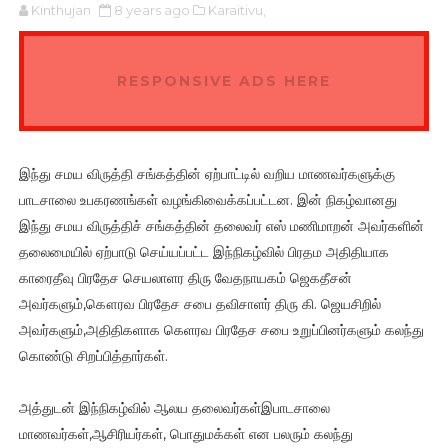
Kinthujan
8 years ago
Karaitivu,
RESPONSIVE ADS HERE
இந்து சமய விருத்தி சங்கத்தின் ஏற்பாட்டில் வறிய மாணவர்களுக்கு
பாடசாலை உபகரணங்கள் வழங்கிவைக்கப்பட்டன. இன் நிகழ்வானது
இந்து சமய விருத்திச் சங்கத்தின் தலைவர் எஸ் மணிமாறன் அவர்களின்
தலைமையில் ஏற்பாடு செய்யப்பட்ட இந்நிகழ்வில் பிரதம அதிதியாக
காரைதீவு பிரதேச செயலாளர திரு வேதநாயகம் ஜெகதீசன்
அவர்களும்,கௌரவ பிரதேச சபை தவிசாளர் திரு கி. ஜெயசிறில்
அவர்களும்,அதிதிகளாக கெளரவ பிரதேச சபை உறுப்பினர்களும் கலந்து
கொண்டு சிறப்பித்தார்கள்.
அத்துடன் இந்நிகழ்வில் ஆலய தலைவர்கள்இபாடசாலை
மாணவர்கள்,ஆசிரியர்கள், பொதுமக்கள் என பலரும் கலந்து