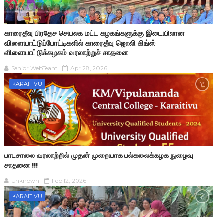
காரைதீவு பிரதேச செயலக மட்ட கழகங்களுக்கு இடையிலான
விளையாட்டுப்போட்டிகளில் காரைதீவு ஜொலி கிங்ஸ்
விளையாட்டுக்கழகம் வரலாற்றுச் சாதனை
Senior WebTeam
Apr 28, 2026
KARAITIVU
பாடசாலை வரலாற்றில் முதன் முறையாக பல்கலைக்கழக நுழைவு
சாதனை !!!
Unknown
Feb 12, 2026
KARAITIVU