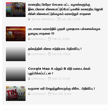
காரைதீவு பிரதேச செயலக மட்ட கழகங்களுக்கு
இடையிலான விளையாட்டுப்போட்டிகளில் காரைதீவு ஜொலி
கிங்ஸ் விளையாட்டுக்கழகம் வரலாற்றுச் சாதனை
Senior WebTeam
Apr 28, 2026
பாடசாலை வரலாற்றில் முதன் முறையாக பல்கலைக்கழக
நுழைவு சாதனை !!!
Unknown
Feb 12, 2026
தங்கத்தின் விலை சடுதியாக அதிகரிப்பு !
Unknown
Jan 26, 2026
Google Map A மற்றும் B வீதி வரைபடங்கள்
புதுப்பிக்கப்பட்டன !
Unknown
Dec 10, 2025
வருமான வரி செலுத்துவோருக்கு விசேட அறிவிப்பு !
Unknown
Nov 06, 2025