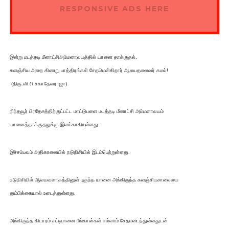
RESPONSIVE ADS HERE
இன்று மடத்தடி மீனாட்சிஅம்மனாலயத்தில் யானை தாக்குதல்.
களஞ்சிய அறை கிணறு பாத்திரங்கள் சேதமென்கிறார் ஆலயதலைவர் கமல்!
(திரு.வி.ரி.சகாதேவராஜா)
நிந்தவூர் பிரதேசத்திற்குட்பட்ட மாட்டுபளை மடத்தடி மீனாட்சி அம்மனாலயம்
யானைத்தாக்குதலுக்கு இலக்காகியுள்ளது.
இச்சம்பவம் அதிகாலையில் நடுநிசியில் இடம்பெற்றுள்ளது.
நடுநிசியில் ஆலயவளாகத்தினுள் புகுந்த யானை அங்கிருந்த களஞ்சியசாலையை
தும்பிக்கையால் உடைத்துள்ளது.
அங்கிருந்த கிடாரம் சட்டிபானை பீங்கான்கள் எல்லாம் சேதமடைந்துள்ளதுடன்