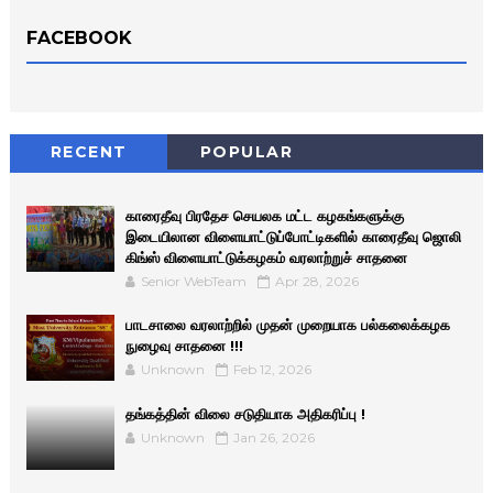
FACEBOOK
RECENT
POPULAR
காரைதீவு பிரதேச செயலக மட்ட கழகங்களுக்கு
இடையிலான விளையாட்டுப்போட்டிகளில் காரைதீவு ஜொலி
கிங்ஸ் விளையாட்டுக்கழகம் வரலாற்றுச் சாதனை
Senior WebTeam
Apr 28, 2026
பாடசாலை வரலாற்றில் முதன் முறையாக பல்கலைக்கழக
நுழைவு சாதனை !!!
Unknown
Feb 12, 2026
தங்கத்தின் விலை சடுதியாக அதிகரிப்பு !
Unknown
Jan 26, 2026