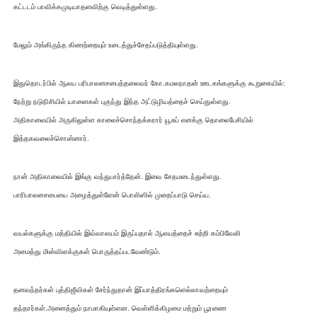
கட்டடம் பாவிக்கமுடியாதளவிற்கு வெடித்துள்ளது.
மேலும் அங்கிருந்த கிணற்றையும் உடைத்துச்சேதப்படுத்தியுள்ளது.
இதுதொடர்பில் ஆலய பரிபாலனசபைத்தலைவர் கோ.கமலநாதன் ஊடகங்களுக்கு கூறுகையில்:
நேற்று நடுநிசியில் யானைகள் புகுந்து இந்த அட்டுழியத்தைச் செய்துள்ளது.
அதிகாலையில் அருகிலுள்ள காலைச்சொந்தக்கரார் யூசுப் எனக்கு தொலைபேசியில்
இத்தகவலைச்சொன்னார்.
நான் அதிகாலையில் இங்கு வந்துபார்த்தேன். இவை சேதமடைந்துள்ளது.
பாரிபாலனசபையை அழைத்துள்ளேன் பொலிஸில் முறைப்பாடு செய்ய.
வயல்களுக்கு மத்தியில் இவ்வாலயம் இருப்பதால் ஆலயத்தைச் சுற்றி கம்பிவேலி
அமைத்து மின்விளக்குகள் பொருத்தப்படவேண்டும்.
தனவந்தர்கள் புத்திஜீவிகள் சேர்ந்துதான் இப்பாத்திரங்களெல்லாவற்றையும்
தந்தார்கள்.அனைத்தும் நாமாகியுள்ளன. வெள்ளிக்கிழமை மற்றும் பூரணை