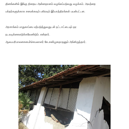
தினங்களில் இங்கு நிறைய அன்னதானம் வழங்கப்படுவது வழக்கம். அவற்றை
பக்தர்களுக்காக சமைக்கவும் பகிரவும் இப்பாத்திரங்கள் பயன்பட்டன.
அரசாங்கம் பாதுகாப்பை ஏற்படுத்துவதுடன் நட்டஈட்டையும் தர
நடவடிக்கைஎடுக்கவேண்டும். என்றார்.
ஆலயபரிபாலனசபைச்செயலாளர் கே.சண்முகநாதனும் அங்கிருந்தார்.