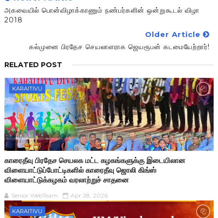
அகவையில் பொன்விழாக்காணும் நண்பர்களின் ஒன்றுகூடல் விழா
2018
Older Article
கல்முனை பிரதேச செயலாளராக ஜெயரூபன் கடமையேற்றார்!
RELATED POST
KARAITIVU
காரைதீவு பிரதேச செயலக மட்ட கழகங்களுக்கு இடையிலான
விளையாட்டுப்போட்டிகளில் காரைதீவு ஜொலி கிங்ஸ்
விளையாட்டுக்கழகம் வரலாற்றுச் சாதனை
Senior WebTeam
Apr 28, 2026
KARAITIVU