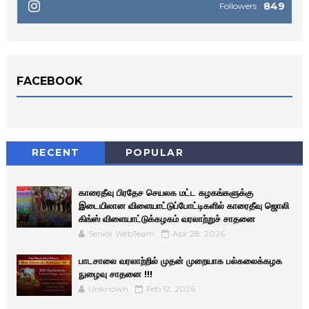
849
Followers
FACEBOOK
RECENT
POPULAR
காரைதீவு பிரதேச செயலக மட்ட கழகங்களுக்கு
இடையிலான விளையாட்டுப்போட்டிகளில் காரைதீவு ஜொலி
கிங்ஸ் விளையாட்டுக்கழகம் வரலாற்றுச் சாதனை
Senior WebTeam
Apr 28, 2026
பாடசாலை வரலாற்றில் முதன் முறையாக பல்கலைக்கழக
நுழைவு சாதனை !!!
Unknown
Feb 12, 2026