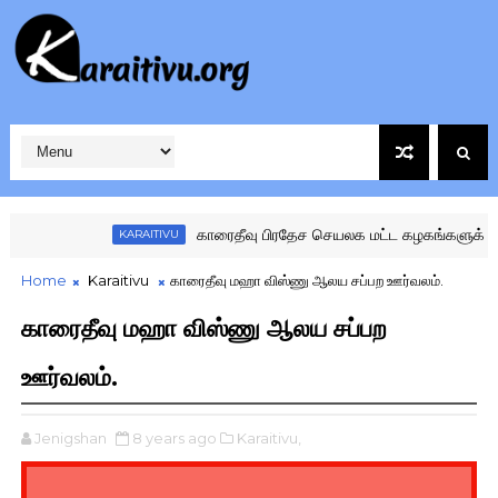
காரைதீவு பிரதேச செயலக மட்ட கழகங்களுக்கு இடையிலான 
KARAITIVU
Home
Karaitivu
காரைதீவு மஹா விஸ்ணு ஆலய சப்பற ஊர்வலம்.
காரைதீவு மஹா விஸ்ணு ஆலய சப்பற
ஊர்வலம்.
Jenigshan
8 years ago
Karaitivu,