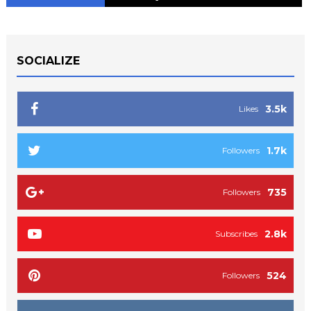
SOCIALIZE
3.5k
Likes
1.7k
Followers
735
Followers
2.8k
Subscribes
524
Followers