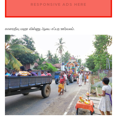
RESPONSIVE ADS HERE
காரைதீவு மஹா விஸ்ணு ஆலய சப்பற ஊர்வலம்.