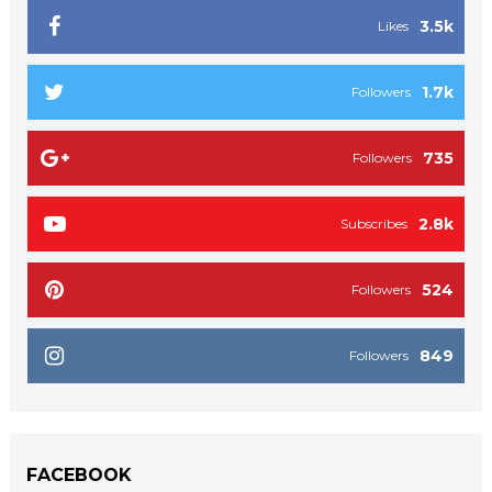
3.5k
Likes
1.7k
Followers
735
Followers
2.8k
Subscribes
524
Followers
849
Followers
FACEBOOK