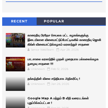
RECENT
POPULAR
காரைதீவு பிரதேச செயலக மட்ட கழகங்களுக்கு
இடையிலான விளையாட்டுப்போட்டிகளில் காரைதீவு ஜொலி
கிங்ஸ் விளையாட்டுக்கழகம் வரலாற்றுச் சாதனை
Senior WebTeam
Apr 28, 2026
பாடசாலை வரலாற்றில் முதன் முறையாக பல்கலைக்கழக
நுழைவு சாதனை !!!
Unknown
Feb 12, 2026
தங்கத்தின் விலை சடுதியாக அதிகரிப்பு !
Unknown
Jan 26, 2026
Google Map A மற்றும் B வீதி வரைபடங்கள்
புதுப்பிக்கப்பட்டன !
Unknown
Dec 10, 2025