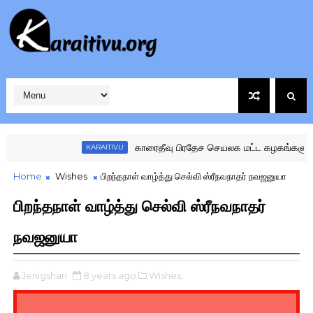
காரைதீவு பிரதேச செயலக மட்ட கழகங்களுக்கு இடையிலான 
KARAITIVU
Home
Wishes
பிறந்தநாள் வாழ்த்து செல்வி ஸ்ரீநவநாதர் நவஜனுயா
பிறந்தநாள் வாழ்த்து செல்வி ஸ்ரீநவநாதர்
நவஜனுயா
Jenigshan
8 years ago
Wishes,