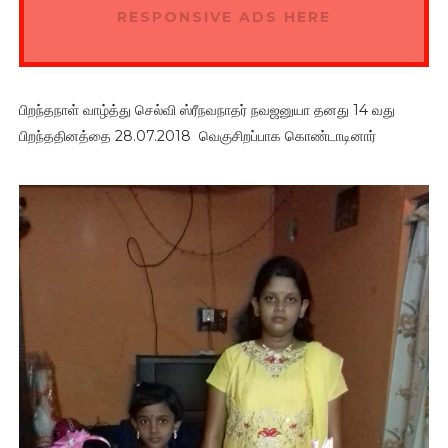
RESPONSIVE ADS HERE
பிறந்தநாள் வாழ்த்து செல்வி ஸ்ரீநவநாதர் நவஜனுயா தனது 14 வது
பிறந்ததினத்தை 28.07.2018 வெகுசிறப்பாக கொண்டாடினார்