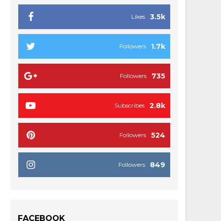
3.5k
Likes
1.7k
Followers
735
Followers
2.8k
Subscribes
524
Followers
849
Followers
FACEBOOK