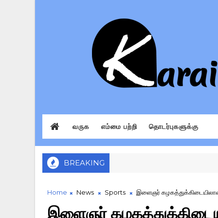
வருக
எம்மை பற்றி
தொடர்புகளுக்கு
BREAKING
Home
News
Sports
இளைஞர் கழகத்துக்கிடையிலான க
இளைஞர் கழகத்துக்கிடைய