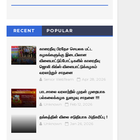
RECENT
POPULAR
காரைதீவு பிரதேச செயலக மட்ட
கழகங்களுக்கு இடையிலான
விளையாட்டுப்போட்டிகளில் காரைதீவு
ஜொலி கிங்ஸ் விளையாட்டுக்கழகம்
வரலாற்றுச் சாதனை
Senior WebTeam
Apr 28, 2026
பாடசாலை வரலாற்றில் முதன் முறையாக
பல்கலைக்கழக நுழைவு சாதனை !!!
Unknown
Feb 12, 2026
தங்கத்தின் விலை சடுதியாக அதிகரிப்பு !
Unknown
Jan 26, 2026