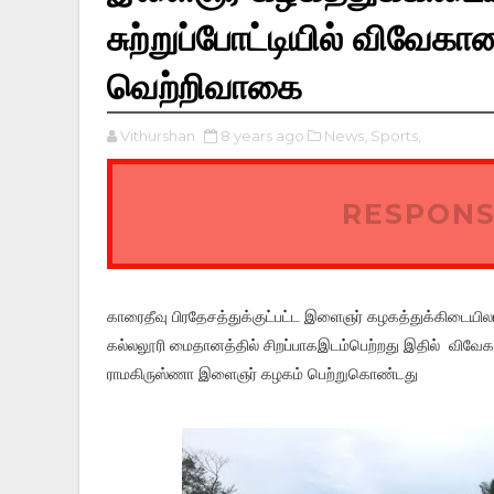
சுற்றுப்போட்டியில் விவே
வெற்றிவாகை
Vithurshan
8 years ago
News,
Sports,
RESPONS
காரைதீவு பிரதேசத்துக்குட்பட்ட இளைஞர் கழகத்துக்கிடையில
கல்லலூரி மைதானத்தில் சிறப்பாகஇடம்பெற்றது இதில் வி
ராமகிருஸ்ணா இளைஞர் கழகம் பெற்றுகொண்டது