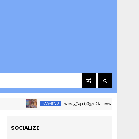
காரைதீவு பிரதேச செயலக மட்ட கழகங்களுக்கு இடையிலா
KARAITIVU
SOCIALIZE